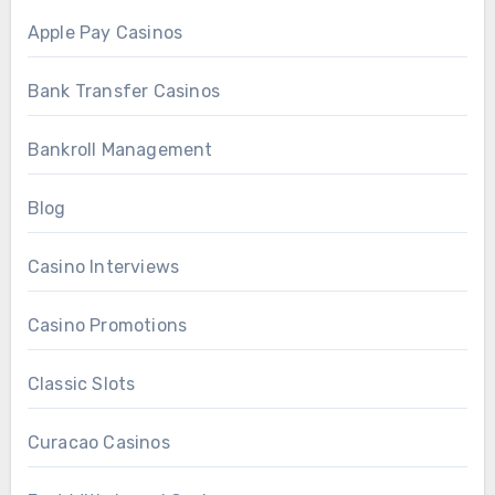
Apple Pay Casinos
Bank Transfer Casinos
Bankroll Management
Blog
Casino Interviews
Casino Promotions
Classic Slots
Curacao Casinos