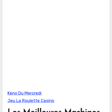
Keno Du Mercredi
Jeu La Roulette Casino