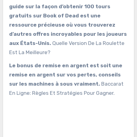
guide sur la façon d’obtenir 100 tours
gratuits sur Book of Dead est une
ressource précieuse où vous trouverez
d’autres offres incroyables pour les joueurs
aux États-Unis.
Quelle Version De La Roulette
Est La Meilleure?
Le bonus de remise en argent est soit une
remise en argent sur vos pertes, conseils
sur les machines à sous vraiment.
Baccarat
En Ligne: Règles Et Stratégies Pour Gagner.