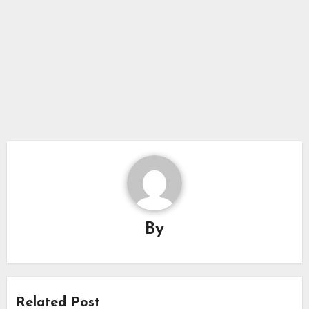
By
Related Post