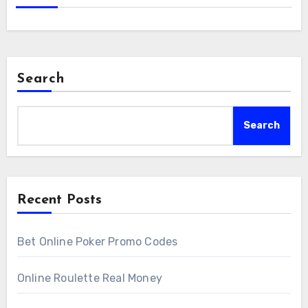
Search
Search
Recent Posts
Bet Online Poker Promo Codes
Online Roulette Real Money