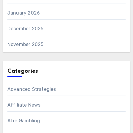
January 2026
December 2025
November 2025
Categories
Advanced Strategies
Affiliate News
AI in Gambling