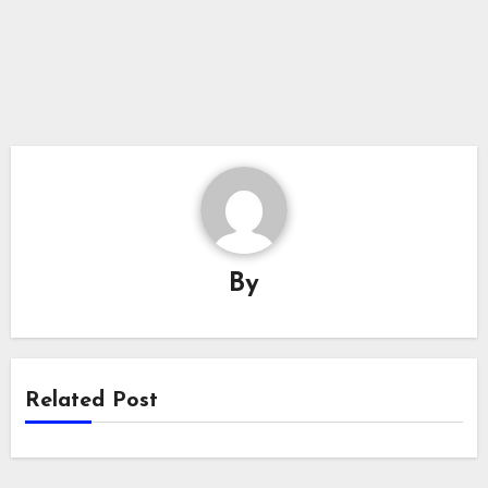
By
Related Post