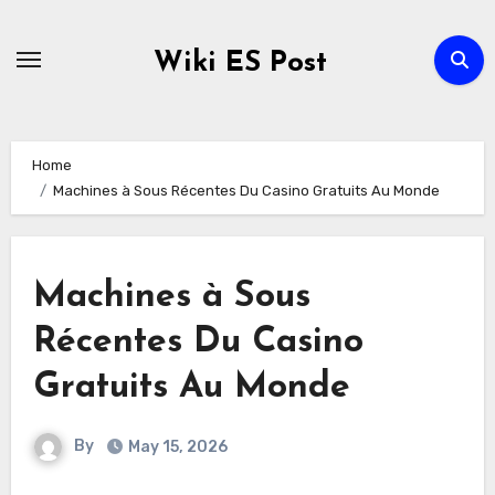
Skip
to
Wiki ES Post
content
Home
Machines à Sous Récentes Du Casino Gratuits Au Monde
Machines à Sous
Récentes Du Casino
Gratuits Au Monde
By
May 15, 2026