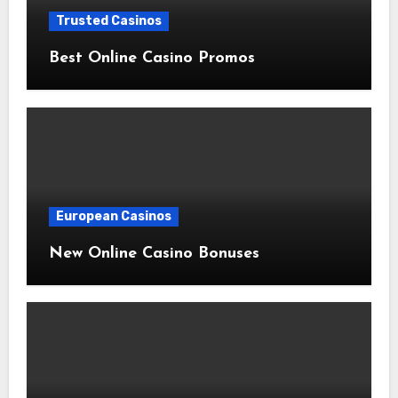
Trusted Casinos
Best Online Casino Promos
European Casinos
New Online Casino Bonuses