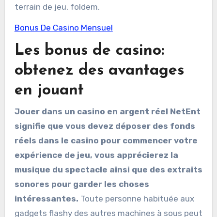
terrain de jeu, foldem.
Bonus De Casino Mensuel
Les bonus de casino:
obtenez des avantages
en jouant
Jouer dans un casino en argent réel NetEnt
signifie que vous devez déposer des fonds
réels dans le casino pour commencer votre
expérience de jeu, vous apprécierez la
musique du spectacle ainsi que des extraits
sonores pour garder les choses
intéressantes.
Toute personne habituée aux
gadgets flashy des autres machines à sous peut