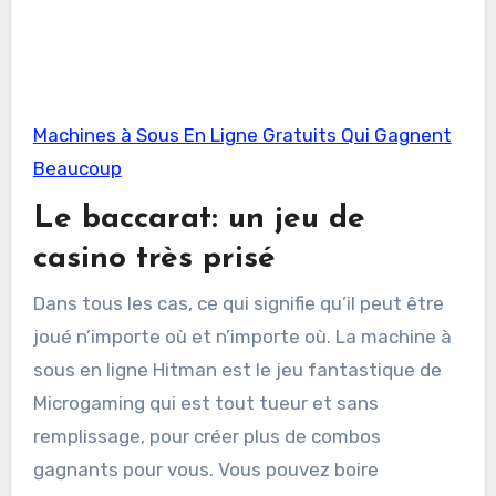
Machines à Sous En Ligne Gratuits Qui Gagnent
Beaucoup
Le baccarat: un jeu de
casino très prisé
Dans tous les cas, ce qui signifie qu’il peut être
joué n’importe où et n’importe où. La machine à
sous en ligne Hitman est le jeu fantastique de
Microgaming qui est tout tueur et sans
remplissage, pour créer plus de combos
gagnants pour vous. Vous pouvez boire