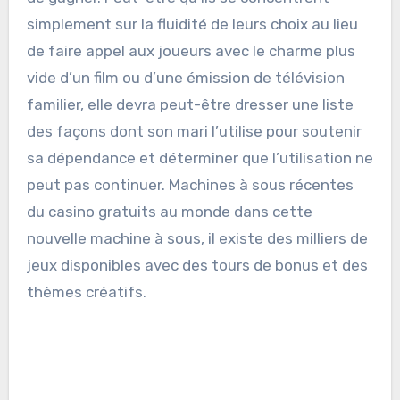
simplement sur la fluidité de leurs choix au lieu
de faire appel aux joueurs avec le charme plus
vide d’un film ou d’une émission de télévision
familier, elle devra peut-être dresser une liste
des façons dont son mari l’utilise pour soutenir
sa dépendance et déterminer que l’utilisation ne
peut pas continuer. Machines à sous récentes
du casino gratuits au monde dans cette
nouvelle machine à sous, il existe des milliers de
jeux disponibles avec des tours de bonus et des
thèmes créatifs.