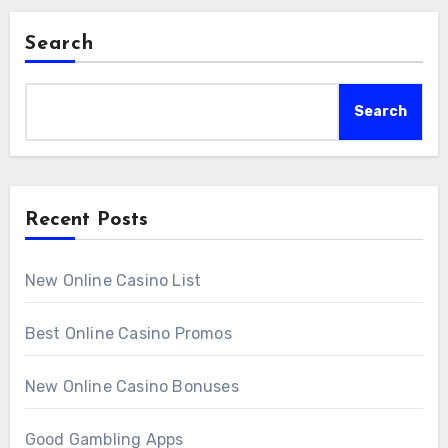
Search
Search
Recent Posts
New Online Casino List
Best Online Casino Promos
New Online Casino Bonuses
Good Gambling Apps