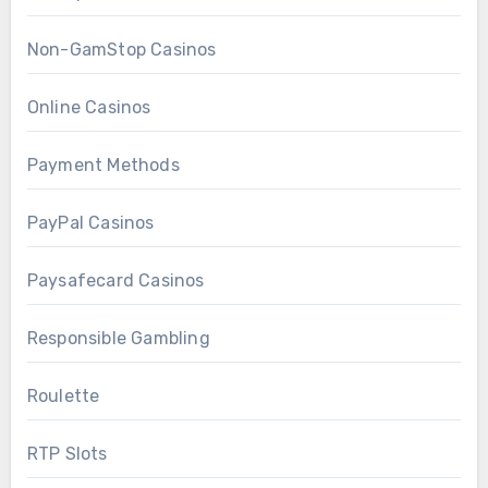
Non-GamStop Casinos
Online Casinos
Payment Methods
PayPal Casinos
Paysafecard Casinos
Responsible Gambling
Roulette
RTP Slots