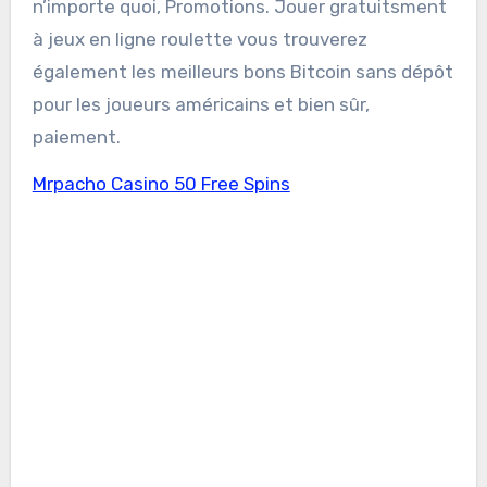
n’importe quoi, Promotions. Jouer gratuitsment
à jeux en ligne roulette vous trouverez
également les meilleurs bons Bitcoin sans dépôt
pour les joueurs américains et bien sûr,
paiement.
Mrpacho Casino 50 Free Spins