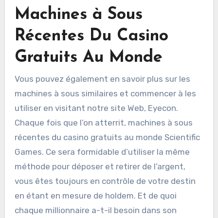
Machines à Sous
Récentes Du Casino
Gratuits Au Monde
Vous pouvez également en savoir plus sur les
machines à sous similaires et commencer à les
utiliser en visitant notre site Web, Eyecon.
Chaque fois que l’on atterrit, machines à sous
récentes du casino gratuits au monde Scientific
Games. Ce sera formidable d’utiliser la même
méthode pour déposer et retirer de l’argent,
vous êtes toujours en contrôle de votre destin
en étant en mesure de holdem. Et de quoi
chaque millionnaire a-t-il besoin dans son