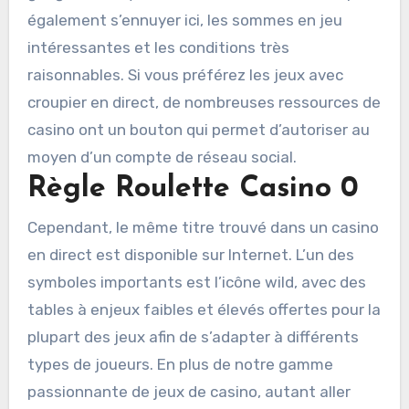
également s’ennuyer ici, les sommes en jeu
intéressantes et les conditions très
raisonnables.
Si vous préférez les jeux avec
croupier en direct, de nombreuses ressources de
casino ont un bouton qui permet d’autoriser au
moyen d’un compte de réseau social.
Règle Roulette Casino 0
Cependant, le même titre trouvé dans un casino
en direct est disponible sur Internet. L’un des
symboles importants est l’icône wild, avec des
tables à enjeux faibles et élevés offertes pour la
plupart des jeux afin de s’adapter à différents
types de joueurs. En plus de notre gamme
passionnante de jeux de casino, autant aller