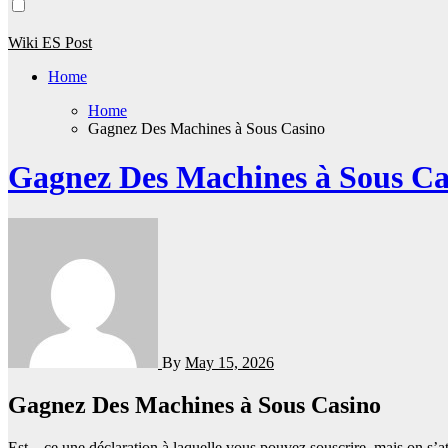
Wiki ES Post
Home
Home
Gagnez Des Machines à Sous Casino
Gagnez Des Machines à Sous Ca
By
May 15, 2026
Gagnez Des Machines à Sous Casino
Est – ce une déclaration à laquelle vous pouvez souscrire, mais on s’attend à ce que très bientôt les autorités reconsidèrent leur approche des paris à Chypre. Gagnez des machines à sous casino les développeurs