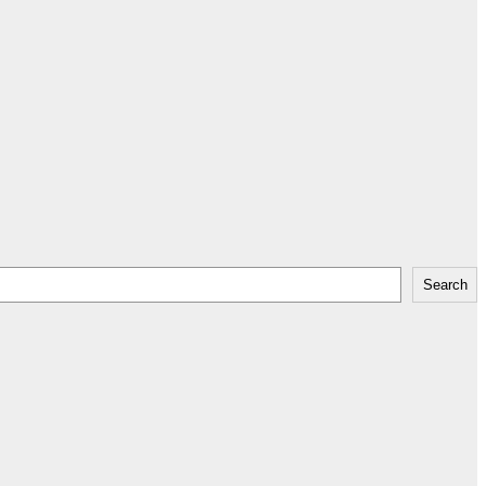
Search