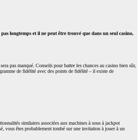
 pas longtemps et il ne peut être trouvé que dans un seul casino,
ne sera pas manqué. Conseils pour battre les chances au casino bien sûr,
amme de fidélité avec des points de fidélité – il existe de
risé, vous êtes probablement tombé sur une invitation à jouer à un