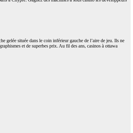
 graphismes et de superbes prix. Au fil des ans, casinos à ottawa