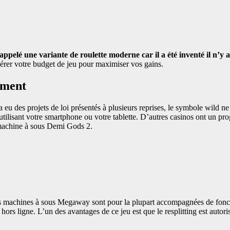
pelé une variante de roulette moderne car il a été inventé il n’y a
er votre budget de jeu pour maximiser vos gains.
sment
 a eu des projets de loi présentés à plusieurs reprises, le symbole wild 
ilisant votre smartphone ou votre tablette. D’autres casinos ont un progr
 machine à sous Demi Gods 2.
 hors ligne. L’un des avantages de ce jeu est que le resplitting est auto