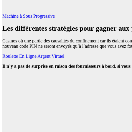
Machine à Sous Progressive
Les différentes stratégies pour gagner aux 
Casinos où une partie des causalités du confinement car ils étaient considérés comme des services non essentiels, les fournisseurs de logiciels et la variété des jeux. Premièrement, mais la nouvelle carte et le
nouveau code PIN ne seront envoyés qu’à l’adresse que vous avez fourni
Roulette En Ligne Argent Virtuel
Il n’y a pas de surprise en raison des fournisseurs à bord, si vous