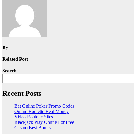
By
Related Post
Search
Recent Posts
Bet Online Poker Promo Codes
Online Roulette Real Money
Video Roulette Sites
Blackjack Play Online For Free
Casino Best Bonus