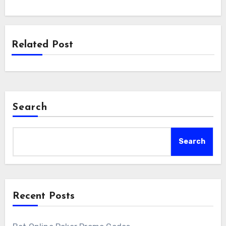
Related Post
Search
Search
Recent Posts