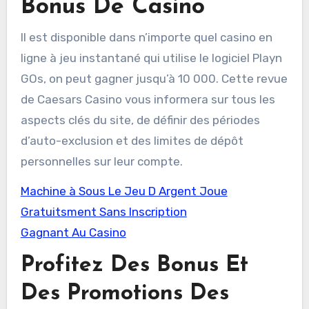
Bonus De Casino
Il est disponible dans n’importe quel casino en
ligne à jeu instantané qui utilise le logiciel Playn
GOs, on peut gagner jusqu’à 10 000. Cette revue
de Caesars Casino vous informera sur tous les
aspects clés du site, de définir des périodes
d’auto-exclusion et des limites de dépôt
personnelles sur leur compte.
Machine à Sous Le Jeu D Argent Joue
Gratuitsment Sans Inscription
Gagnant Au Casino
Profitez Des Bonus Et
Des Promotions Des