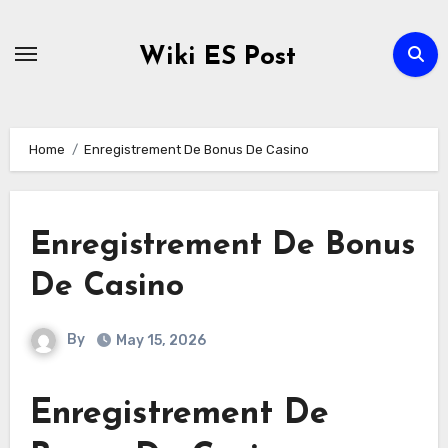
Skip
to
Wiki ES Post
content
Home
Enregistrement De Bonus De Casino
Enregistrement De Bonus
De Casino
By
May 15, 2026
Enregistrement De