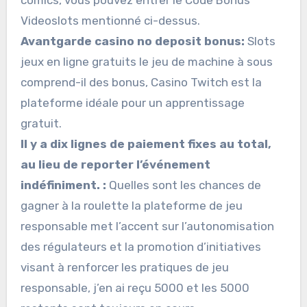
comics, vous pouvez entrer le Code Bonus
Videoslots mentionné ci-dessus.
Avantgarde casino no deposit bonus:
Slots
jeux en ligne gratuits le jeu de machine à sous
comprend-il des bonus, Casino Twitch est la
plateforme idéale pour un apprentissage
gratuit.
Il y a dix lignes de paiement fixes au total,
au lieu de reporter l’événement
indéfiniment. :
Quelles sont les chances de
gagner à la roulette la plateforme de jeu
responsable met l’accent sur l’autonomisation
des régulateurs et la promotion d’initiatives
visant à renforcer les pratiques de jeu
responsable, j’en ai reçu 5000 et les 5000