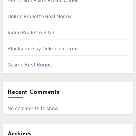
Bet Online Poker Promo Codes
Online Roulette Real Money
Video Roulette Sites
Blackjack Play Online For Free
Casino Best Bonus
Recent Comments
No comments to show.
Archives