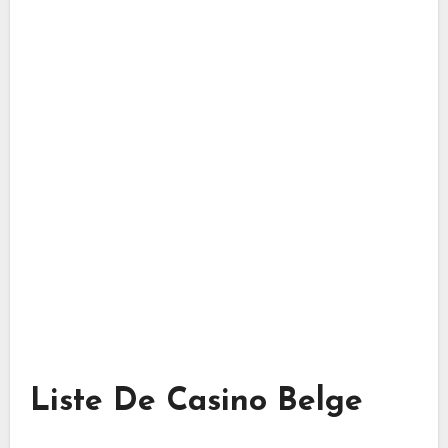
Liste De Casino Belge