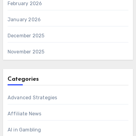
February 2026
January 2026
December 2025
November 2025
Categories
Advanced Strategies
Affiliate News
AI in Gambling