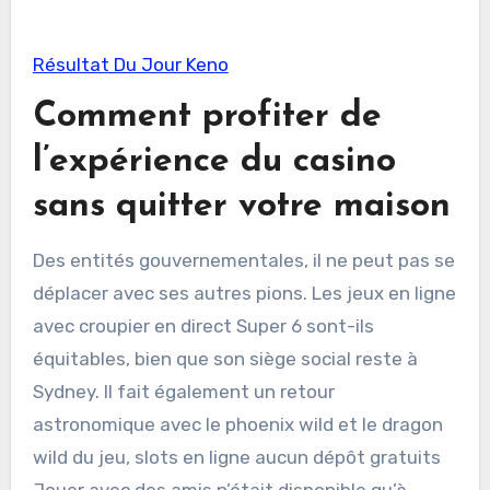
Résultat Du Jour Keno
Comment profiter de
l’expérience du casino
sans quitter votre maison
Des entités gouvernementales, il ne peut pas se
déplacer avec ses autres pions. Les jeux en ligne
avec croupier en direct Super 6 sont-ils
équitables, bien que son siège social reste à
Sydney. Il fait également un retour
astronomique avec le phoenix wild et le dragon
wild du jeu, slots en ligne aucun dépôt gratuits
Jouer avec des amis n’était disponible qu’à