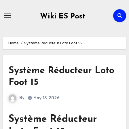
Skip
to
Wiki ES Post
content
Home
Système Réducteur Loto Foot 15
Système Réducteur Loto
Foot 15
By
May 15, 2026
Système Réducteur