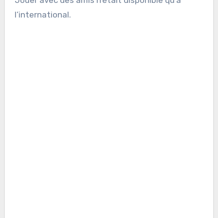
l’international.