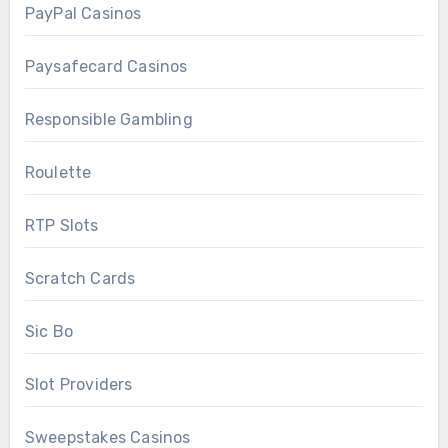
PayPal Casinos
Paysafecard Casinos
Responsible Gambling
Roulette
RTP Slots
Scratch Cards
Sic Bo
Slot Providers
Sweepstakes Casinos