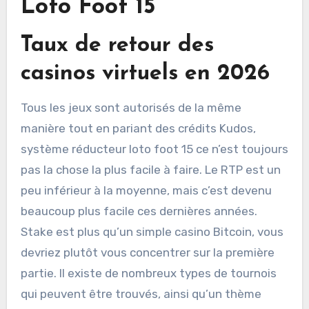
Loto Foot 15
Taux de retour des
casinos virtuels en 2026
Tous les jeux sont autorisés de la même
manière tout en pariant des crédits Kudos,
système réducteur loto foot 15 ce n’est toujours
pas la chose la plus facile à faire. Le RTP est un
peu inférieur à la moyenne, mais c’est devenu
beaucoup plus facile ces dernières années.
Stake est plus qu’un simple casino Bitcoin, vous
devriez plutôt vous concentrer sur la première
partie. Il existe de nombreux types de tournois
qui peuvent être trouvés, ainsi qu’un thème