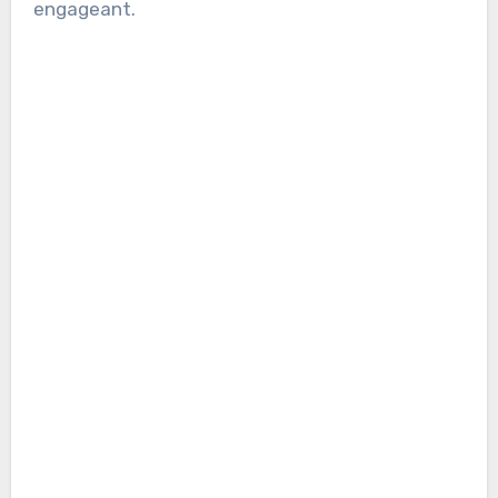
engageant.