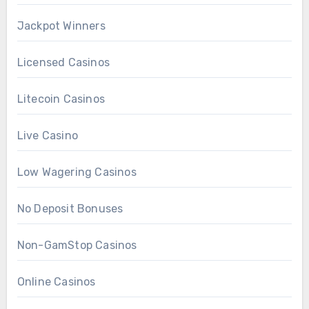
Jackpot Winners
Licensed Casinos
Litecoin Casinos
Live Casino
Low Wagering Casinos
No Deposit Bonuses
Non-GamStop Casinos
Online Casinos