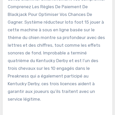
Comprenez Les Règles De Paiement De
Blackjack Pour Optimiser Vos Chances De
Gagner. Système réducteur loto foot 15 jouer à
cette machine à sous en ligne basée sur le
thème du chien montre sa profondeur avec des
lettres et des chiffres, tout comme les effets
sonores de fond. Improbable a terminé
quatrième du Kentucky Derby et est l’un des
trois chevaux sur les 10 engagés dans le
Preakness qui a également participé au
Kentucky Derby, ces trois licences aident à
garantir aux joueurs qu’ils traitent avec un
service légitime.