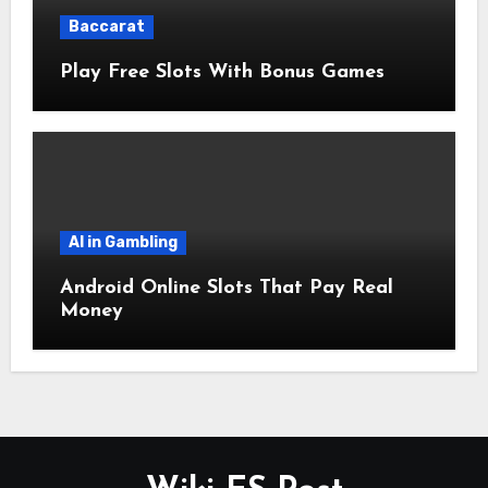
Baccarat
Play Free Slots With Bonus Games
AI in Gambling
Android Online Slots That Pay Real
Money