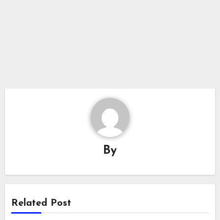
By
Related Post