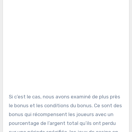
Si c’est le cas, nous avons examiné de plus près
le bonus et les conditions du bonus. Ce sont des
bonus qui récompensent les joueurs avec un
pourcentage de l’argent total qu’ils ont perdu
sur une période spécifiée, les jeux de casino en