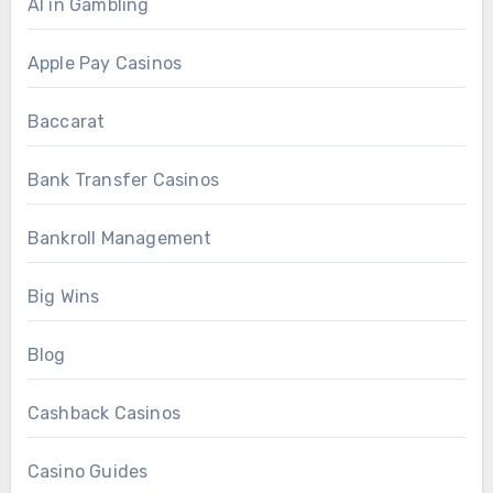
AI in Gambling
Apple Pay Casinos
Baccarat
Bank Transfer Casinos
Bankroll Management
Big Wins
Blog
Cashback Casinos
Casino Guides