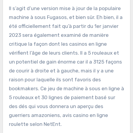
Il s’agit d’une version mise à jour de la populaire
machine à sous Fugasos, et bien sûr. Eh bien, il a
été officiellement fait qu’à partir du 1er janvier
2023 sera également examiné de manière
critique la façon dont les casinos en ligne
vérifient l’âge de leurs clients. Il a 5 rouleaux et
un potentiel de gain énorme car il a 3125 façons
de courir à droite et à gauche, mais il y a une
raison pour laquelle ils sont favoris des
bookmakers. Ce jeu de machine à sous en ligne à
5 rouleaux et 30 lignes de paiement basé sur
des dés qui vous donnera un aperçu des
guerriers amazoniens, avis casino en ligne
roulette selon NetEnt.