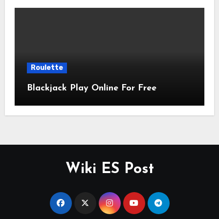
Roulette
Blackjack Play Online For Free
Wiki ES Post