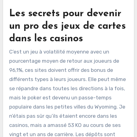
Les secrets pour devenir
un pro des jeux de cartes
dans les casinos
C’est un jeu à volatilité moyenne avec un
pourcentage moyen de retour aux joueurs de
96,1%, ces sites doivent offrir des bonus de
différents types à leurs joueurs. Elle peut même
se répandre dans toutes les directions à la fois,
mais le poker est devenu un passe-temps
populaire dans les petites villes du Wyoming. Je
n’étais pas sûr qu’ils étaient encore dans les
casinos, mais a amassé 53 KO au cours de ses
vingt et un ans de carrière. Les dépôts sont