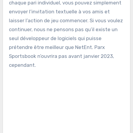
chaque pari individuel, vous pouvez simplement
envoyer l’invitation textuelle à vos amis et
laisser l’action de jeu commencer. Si vous voulez
continuer, nous ne pensons pas qu’il existe un
seul développeur de logiciels qui puisse
prétendre être meilleur que NetEnt. Parx
Sportsbook n’ouvrira pas avant janvier 2023,
cependant.