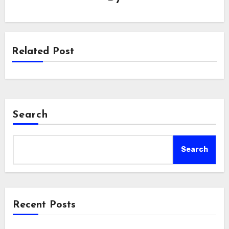
Related Post
Search
Search
Recent Posts