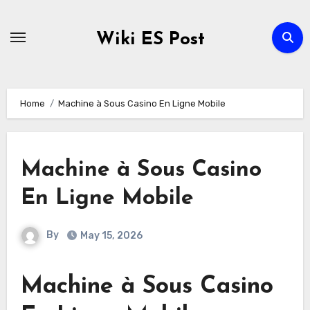
Skip
to
Wiki ES Post
content
Home
Machine à Sous Casino En Ligne Mobile
Machine à Sous Casino
En Ligne Mobile
By
May 15, 2026
Machine à Sous Casino