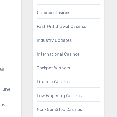
Curacao Casinos
Fast Withdrawal Casinos
Industry Updates
International Casinos
Jackpot Winners
Litecoin Casinos
 l’une
Low Wagering Casinos
lus
Non-GamStop Casinos