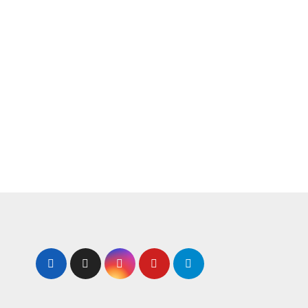
Skip
to
content