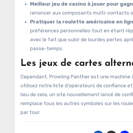
Meilleur jeu de casino à jouer pour gagn
renoncer aux composants multi-contacts o
Pratiquer la roulette américaine en lig
préférences personnelles tout en étant réput
avec le fait que subir de lourdes pertes a
passe-temps.
Les jeux de cartes alter
Cependant, Prowling Panther est une machine à
utilisez notre liste d’opérateurs de confiance
lieu de cela, un site nouvellement lancé de confi
remplace tous les autres symboles sur les roule
par tour.