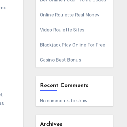
ême
Online Roulette Real Money
Video Roulette Sites
Blackjack Play Online For Free
Casino Best Bonus
Recent Comments
l.
No comments to show.
es
Archives