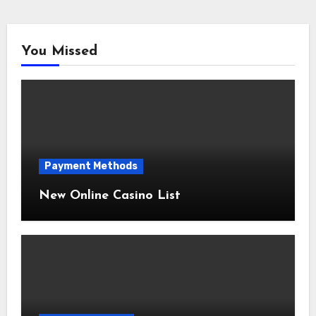
You Missed
Payment Methods
New Online Casino List