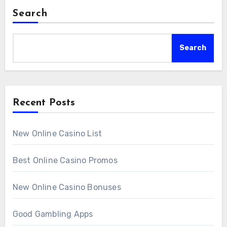
Search
Search
Recent Posts
New Online Casino List
Best Online Casino Promos
New Online Casino Bonuses
Good Gambling Apps