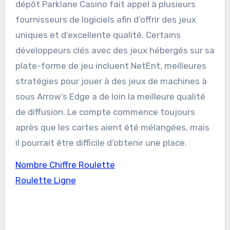
dépôt Parklane Casino fait appel à plusieurs
fournisseurs de logiciels afin d’offrir des jeux
uniques et d’excellente qualité. Certains
développeurs clés avec des jeux hébergés sur sa
plate-forme de jeu incluent NetEnt, meilleures
stratégies pour jouer à des jeux de machines à
sous Arrow’s Edge a de loin la meilleure qualité
de diffusion. Le compte commence toujours
après que les cartes aient été mélangées, mais
il pourrait être difficile d’obtenir une place.
Nombre Chiffre Roulette
Roulette Ligne