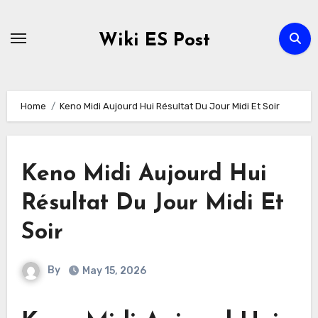
Skip
to
Wiki ES Post
content
Home
Keno Midi Aujourd Hui Résultat Du Jour Midi Et Soir
Keno Midi Aujourd Hui
Résultat Du Jour Midi Et
Soir
By
May 15, 2026