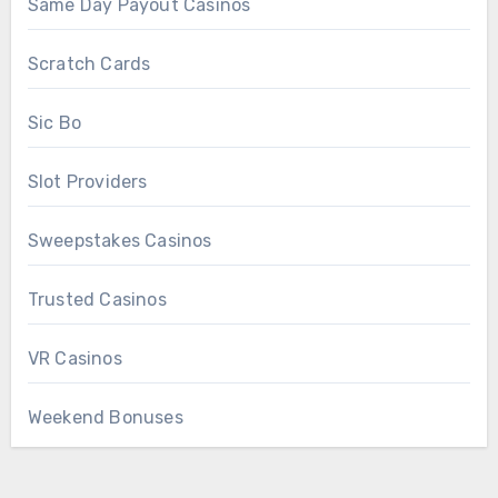
Same Day Payout Casinos
Scratch Cards
Sic Bo
Slot Providers
Sweepstakes Casinos
Trusted Casinos
VR Casinos
Weekend Bonuses