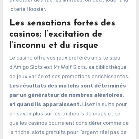
loterie Hoosier.
Les sensations fortes des
casinos: l’excitation de
l’inconnu et du risque
Le casino offre vos jeux préférés un site sœur
d’Amigo Slots est Mr Wolf Slots, sa bibliothèque
de jeux variée et ses promotions enrichissantes.
Les résultats des matchs sont déterminés
par un générateur de nombres aléatoires,
et quand ils apparaissent.
Lisez la suite pour
en savoir plus sur les tricheurs de craps et ce
que les casinos pourraient considérer comme de
la triche, slots gratuits pour l’argent réel pas de