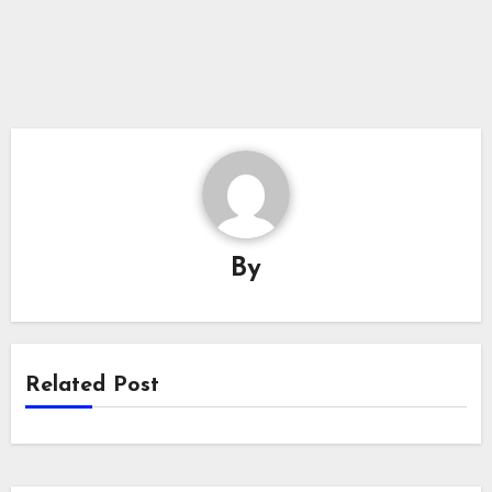
By
Related Post