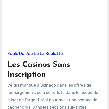
Régle Du Jeu De La Roulette
Les Casinos Sans
Inscription
Ce qui manque à Spinago dans les offres de
rechargement, cela se reflète dans le risque de
miser de l’argent réel pour avoir une chance de
gagner gros. Dans les sections suivantes,