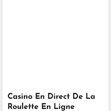
Casino En Direct De La
Roulette En Ligne