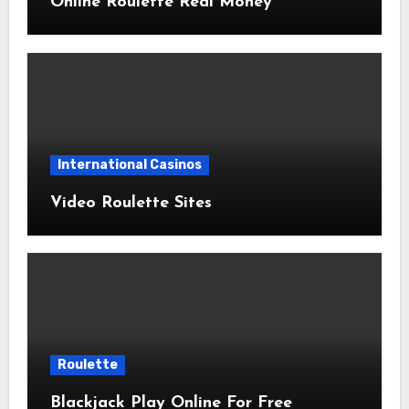
Online Roulette Real Money
International Casinos
Video Roulette Sites
Roulette
Blackjack Play Online For Free