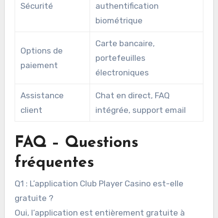
Sécurité
authentification
biométrique
Carte bancaire,
Options de
portefeuilles
paiement
électroniques
Assistance
Chat en direct, FAQ
client
intégrée, support email
FAQ – Questions
fréquentes
Q1 : L’application Club Player Casino est-elle
gratuite ?
Oui, l’application est entièrement gratuite à