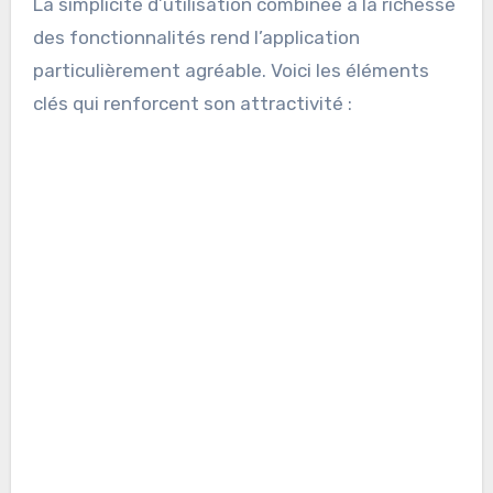
La simplicité d’utilisation combinée à la richesse
des fonctionnalités rend l’application
particulièrement agréable. Voici les éléments
clés qui renforcent son attractivité :