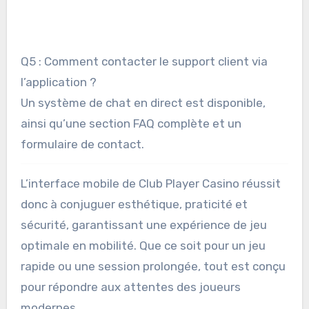
Q5 : Comment contacter le support client via
l’application ?
Un système de chat en direct est disponible,
ainsi qu’une section FAQ complète et un
formulaire de contact.
L’interface mobile de Club Player Casino réussit
donc à conjuguer esthétique, praticité et
sécurité, garantissant une expérience de jeu
optimale en mobilité. Que ce soit pour un jeu
rapide ou une session prolongée, tout est conçu
pour répondre aux attentes des joueurs
modernes.