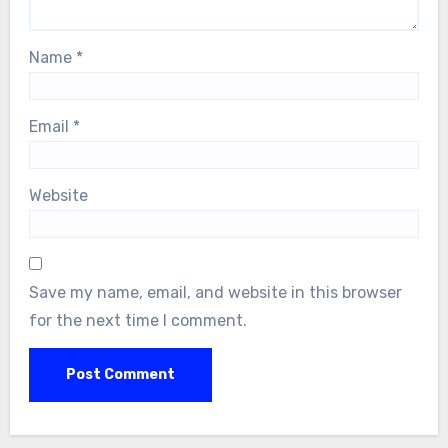
Name
*
Email
*
Website
Save my name, email, and website in this browser
for the next time I comment.