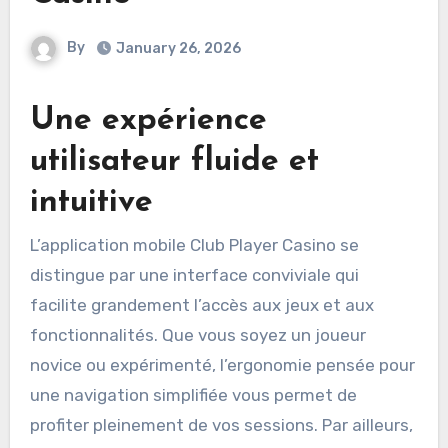
By
January 26, 2026
Une expérience
utilisateur fluide et
intuitive
L’application mobile Club Player Casino se
distingue par une interface conviviale qui
facilite grandement l’accès aux jeux et aux
fonctionnalités. Que vous soyez un joueur
novice ou expérimenté, l’ergonomie pensée pour
une navigation simplifiée vous permet de
profiter pleinement de vos sessions. Par ailleurs,