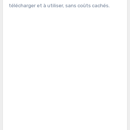
télécharger et à utiliser, sans coûts cachés.