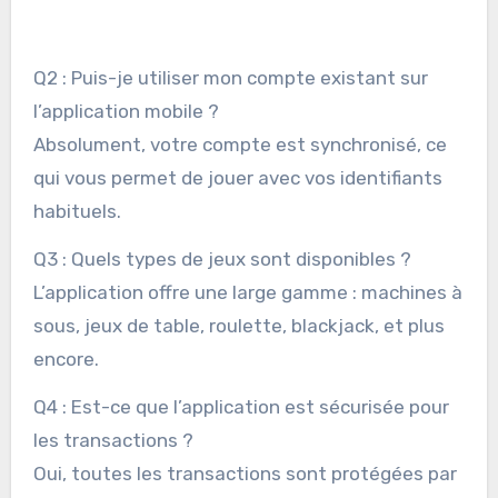
Q2 : Puis-je utiliser mon compte existant sur
l’application mobile ?
Absolument, votre compte est synchronisé, ce
qui vous permet de jouer avec vos identifiants
habituels.
Q3 : Quels types de jeux sont disponibles ?
L’application offre une large gamme : machines à
sous, jeux de table, roulette, blackjack, et plus
encore.
Q4 : Est-ce que l’application est sécurisée pour
les transactions ?
Oui, toutes les transactions sont protégées par