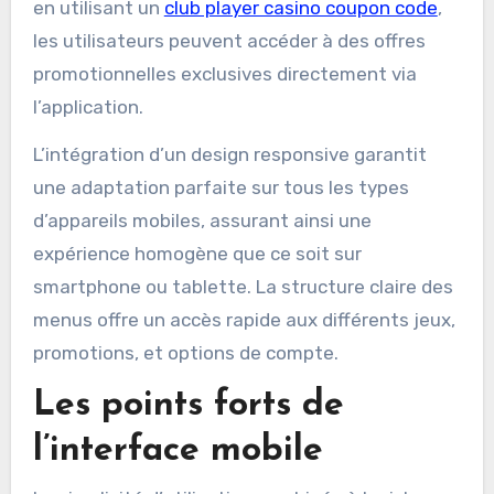
en utilisant un
club player casino coupon code
,
les utilisateurs peuvent accéder à des offres
promotionnelles exclusives directement via
l’application.
L’intégration d’un design responsive garantit
une adaptation parfaite sur tous les types
d’appareils mobiles, assurant ainsi une
expérience homogène que ce soit sur
smartphone ou tablette. La structure claire des
menus offre un accès rapide aux différents jeux,
promotions, et options de compte.
Les points forts de
l’interface mobile