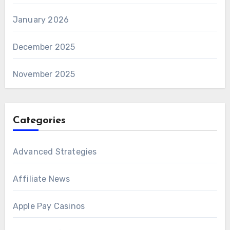
January 2026
December 2025
November 2025
Categories
Advanced Strategies
Affiliate News
Apple Pay Casinos