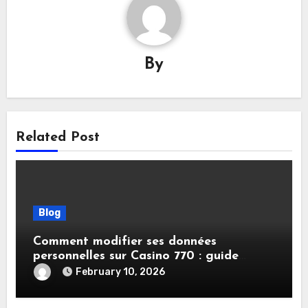
By
Related Post
Blog
Comment modifier ses données
personnelles sur Casino 770 : guide
pratique
February 10, 2026