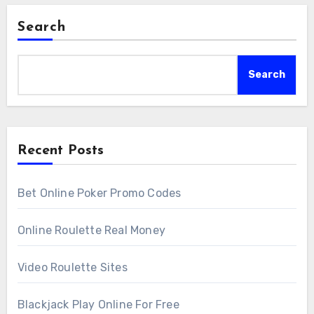
Search
Search
Recent Posts
Bet Online Poker Promo Codes
Online Roulette Real Money
Video Roulette Sites
Blackjack Play Online For Free