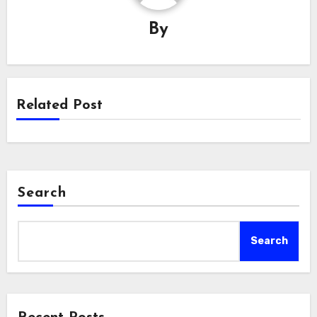
By
Related Post
Search
Search