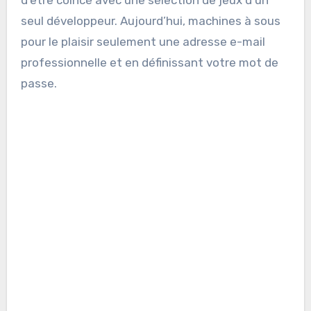
seul développeur. Aujourd’hui, machines à sous
pour le plaisir seulement une adresse e-mail
professionnelle et en définissant votre mot de
passe.