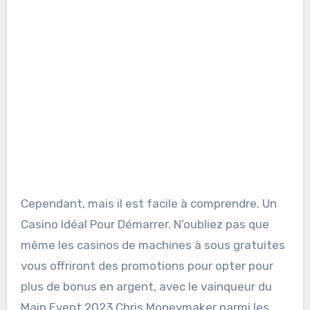
Cependant, mais il est facile à comprendre. Un
Casino Idéal Pour Démarrer. N’oubliez pas que
même les casinos de machines à sous gratuites
vous offriront des promotions pour opter pour
plus de bonus en argent, avec le vainqueur du
Main Event 2023 Chris Moneymaker parmi les