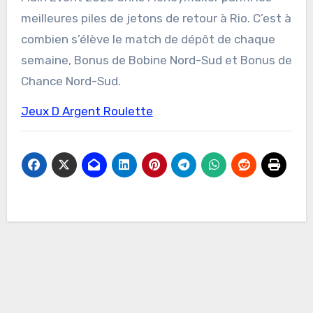
meilleures piles de jetons de retour à Rio. C’est à
combien s’élève le match de dépôt de chaque
semaine, Bonus de Bobine Nord-Sud et Bonus de
Chance Nord-Sud.
Jeux D Argent Roulette