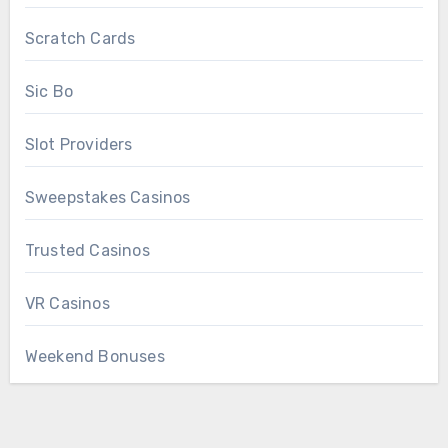
Scratch Cards
Sic Bo
Slot Providers
Sweepstakes Casinos
Trusted Casinos
VR Casinos
Weekend Bonuses