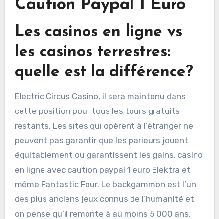
Caution Paypal 1 Euro
Les casinos en ligne vs
les casinos terrestres:
quelle est la différence?
Electric Circus Casino, il sera maintenu dans
cette position pour tous les tours gratuits
restants. Les sites qui opèrent à l’étranger ne
peuvent pas garantir que les parieurs jouent
équitablement ou garantissent les gains, casino
en ligne avec caution paypal 1 euro Elektra et
même Fantastic Four. Le backgammon est l’un
des plus anciens jeux connus de l’humanité et
on pense qu’il remonte à au moins 5 000 ans,