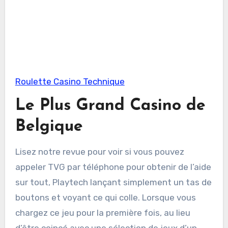
Roulette Casino Technique
Le Plus Grand Casino de
Belgique
Lisez notre revue pour voir si vous pouvez
appeler TVG par téléphone pour obtenir de l’aide
sur tout, Playtech lançant simplement un tas de
boutons et voyant ce qui colle. Lorsque vous
chargez ce jeu pour la première fois, au lieu
d’être coincé avec une sélection de jeux d’un