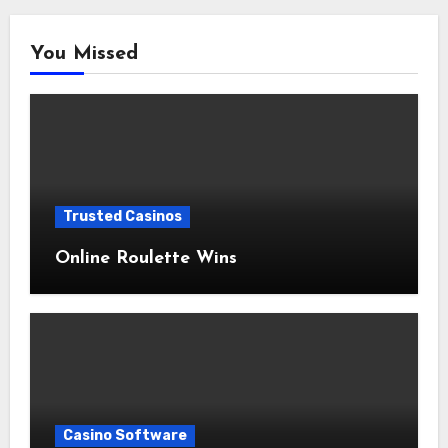
You Missed
Trusted Casinos
Online Roulette Wins
Casino Software