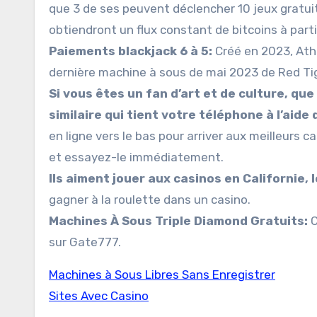
que 3 de ses peuvent déclencher 10 jeux gratuits.
obtiendront un flux constant de bitcoins à partir
Paiements blackjack 6 à 5:
Créé en 2023, Ath
dernière machine à sous de mai 2023 de Red Ti
Si vous êtes un fan d’art et de culture, qu
similaire qui tient votre téléphone à l’aide
en ligne vers le bas pour arriver aux meilleurs ca
et essayez-le immédiatement.
Ils aiment jouer aux casinos en Californie, 
gagner à la roulette dans un casino.
Machines À Sous Triple Diamond Gratuits:
C
sur Gate777.
Machines à Sous Libres Sans Enregistrer
Sites Avec Casino