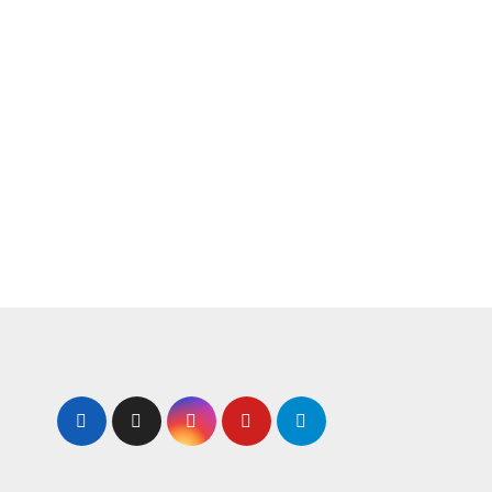
Skip
to
content