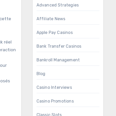
Advanced Strategies
 cette
Affiliate News
Apple Pay Casinos
k réel
Bank Transfer Casinos
teraction
Bankroll Management
pour
Blog
posés
Casino Interviews
Casino Promotions
Classic Slots