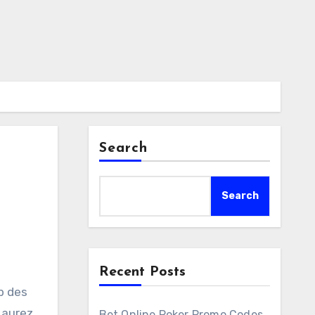
Search
Search
Recent Posts
 aurez
Bet Online Poker Promo Codes