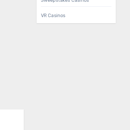
Sweepstakes Casinos
VR Casinos