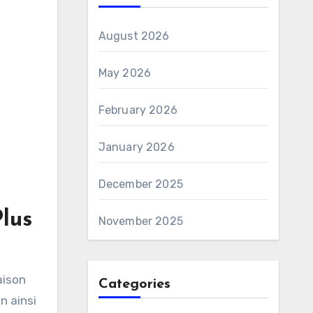
August 2026
May 2026
February 2026
January 2026
December 2025
lus
November 2025
aison
Categories
n ainsi