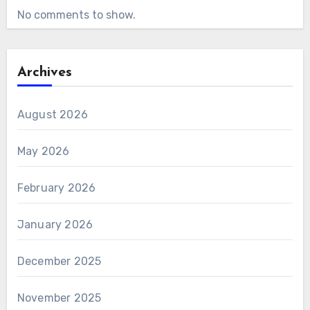
No comments to show.
Archives
August 2026
May 2026
February 2026
January 2026
December 2025
November 2025