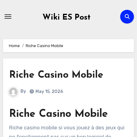
Skip
to
Wiki ES Post
content
Home
Riche Casino Mobile
Riche Casino Mobile
By
May 15, 2026
Riche Casino Mobile
Riche casino mobile si vous jouez à des jeux qui
ne fonctionnent pas sur un bon logiciel de