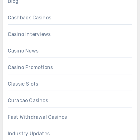
Blog
Cashback Casinos
Casino Interviews
Casino News
Casino Promotions
Classic Slots
Curacao Casinos
Fast Withdrawal Casinos
Industry Updates