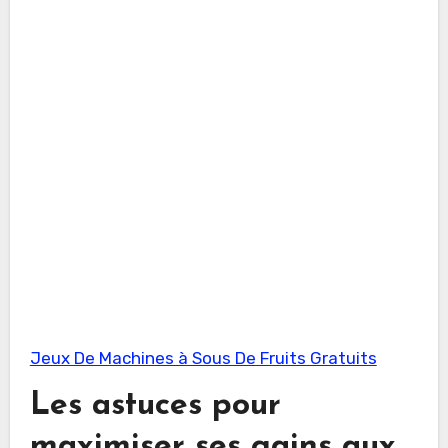
Jeux De Machines à Sous De Fruits Gratuits
Les astuces pour
maximiser ses gains aux