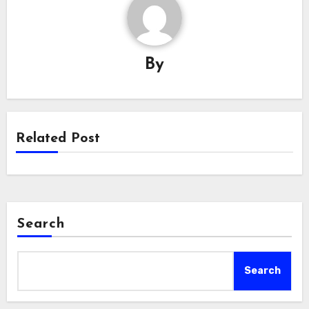
By
Related Post
Search
Search