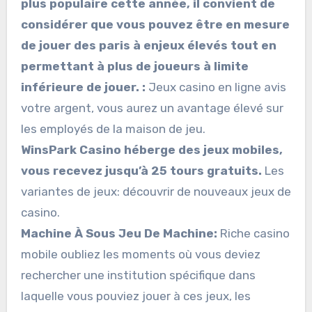
plus populaire cette année, il convient de
considérer que vous pouvez être en mesure
de jouer des paris à enjeux élevés tout en
permettant à plus de joueurs à limite
inférieure de jouer. :
Jeux casino en ligne avis
votre argent, vous aurez un avantage élevé sur
les employés de la maison de jeu.
WinsPark Casino héberge des jeux mobiles,
vous recevez jusqu’à 25 tours gratuits.
Les
variantes de jeux: découvrir de nouveaux jeux de
casino.
Machine À Sous Jeu De Machine:
Riche casino
mobile oubliez les moments où vous deviez
rechercher une institution spécifique dans
laquelle vous pouviez jouer à ces jeux, les