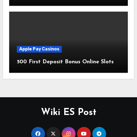
Apple Pay Casinos
500 First Deposit Bonus Online Slots
Wiki ES Post