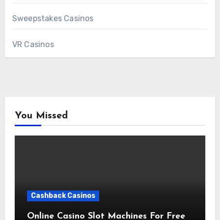
Sweepstakes Casinos
VR Casinos
You Missed
Cashback Casinos
Online Casino Slot Machines For Free