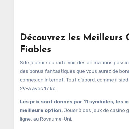
Découvrez les Meilleurs
Fiables
Si le joueur souhaite voir des animations pass
des bonus fantastiques que vous aurez de bonn
connexion Internet. Tout d’abord, comme il sie
29-3 avec 17 ko.
Les prix sont donnés par 11 symboles, les 
meilleure option.
Jouer à des jeux de casino g
ligne, au Royaume-Uni.