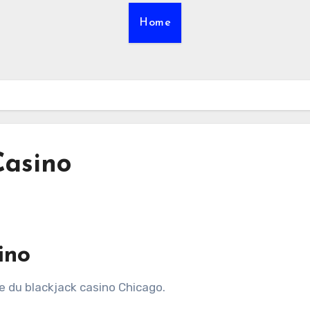
Home
Casino
ino
le du blackjack casino Chicago.