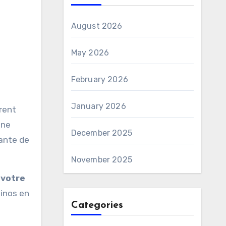
August 2026
May 2026
February 2026
January 2026
rent
nne
December 2025
nante de
November 2025
 votre
sinos en
Categories