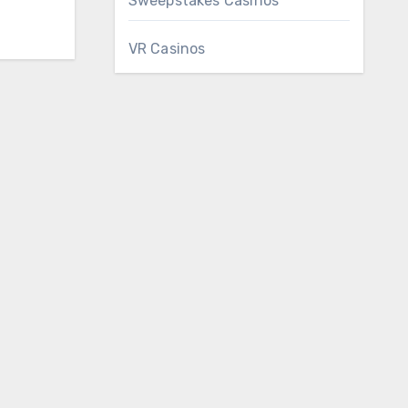
Sweepstakes Casinos
VR Casinos