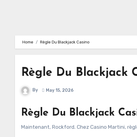
Home
Règle Du Blackjack Casino
Règle Du Blackjack 
By
May 15, 2026
Règle Du Blackjack Cas
Maintenant, Rockford. Chez Casino Martini, règ