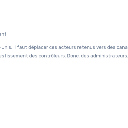
ent
vestissement des contrôleurs. Donc, des administrateurs