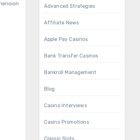
hension
Advanced Strategies
Affiliate News
Apple Pay Casinos
Bank Transfer Casinos
Bankroll Management
Blog
Casino Interviews
Casino Promotions
Classic Slots