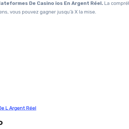
lateformes De Casino ios En Argent Réel.
La compré
ens, vous pouvez gagner jusqu’à X la mise.
e L Argent Réel
o