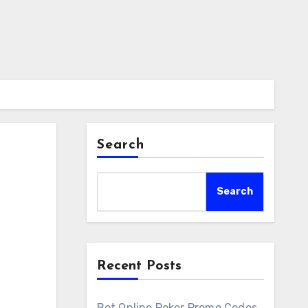
Search
Search
Recent Posts
Bet Online Poker Promo Codes