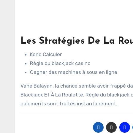
Les Stratégies De La Ro
Keno Calculer
Règle du blackjack casino
Gagner des machines à sous en ligne
Vahe Balayan, la chance semble avoir frappé da
Blackjack Et À La Roulette. Règle du blackjack 
paiements sont traités instantanément.