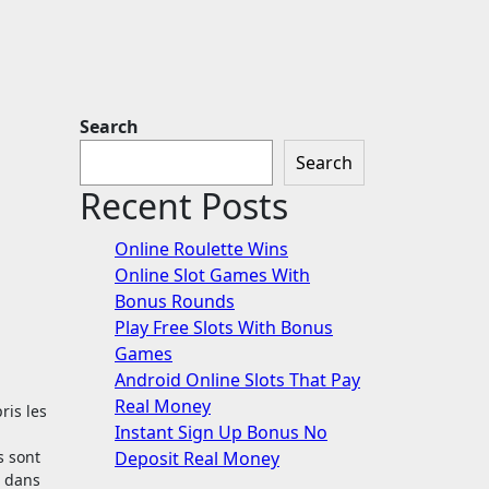
Search
Search
Recent Posts
Online Roulette Wins
Online Slot Games With
Bonus Rounds
Play Free Slots With Bonus
Games
Android Online Slots That Pay
Real Money
Instant Sign Up Bonus No
s sont
Deposit Real Money
e dans