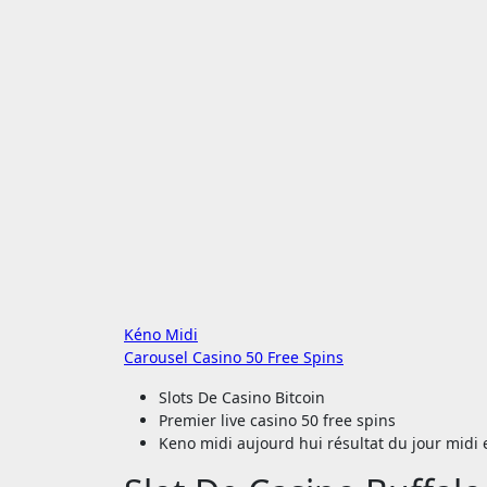
Kéno Midi
Carousel Casino 50 Free Spins
Slots De Casino Bitcoin
Premier live casino 50 free spins
Keno midi aujourd hui résultat du jour midi e