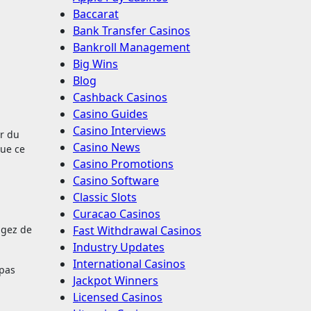
Baccarat
Bank Transfer Casinos
Bankroll Management
Big Wins
Blog
Cashback Casinos
Casino Guides
Casino Interviews
ur du
Casino News
que ce
Casino Promotions
Casino Software
Classic Slots
Curacao Casinos
agez de
Fast Withdrawal Casinos
Industry Updates
International Casinos
 pas
Jackpot Winners
Licensed Casinos