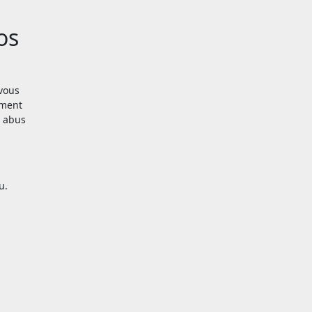
os
 vous
ement
e abus
u.