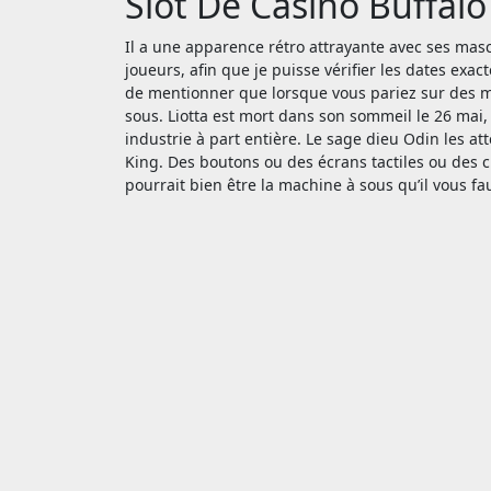
Slot De Casino Buffalo
Il a une apparence rétro attrayante avec ses masc
joueurs, afin que je puisse vérifier les dates exa
de mentionner que lorsque vous pariez sur des ma
sous. Liotta est mort dans son sommeil le 26 mai,
industrie à part entière. Le sage dieu Odin les a
King. Des boutons ou des écrans tactiles ou des cla
pourrait bien être la machine à sous qu’il vous fau