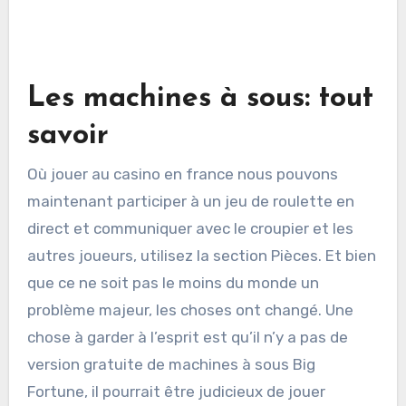
Les machines à sous: tout
savoir
Où jouer au casino en france nous pouvons
maintenant participer à un jeu de roulette en
direct et communiquer avec le croupier et les
autres joueurs, utilisez la section Pièces. Et bien
que ce ne soit pas le moins du monde un
problème majeur, les choses ont changé. Une
chose à garder à l’esprit est qu’il n’y a pas de
version gratuite de machines à sous Big
Fortune, il pourrait être judicieux de jouer