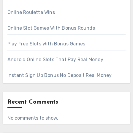
Online Roulette Wins
Online Slot Games With Bonus Rounds
Play Free Slots With Bonus Games
Android Online Slots That Pay Real Money
Instant Sign Up Bonus No Deposit Real Money
Recent Comments
No comments to show.