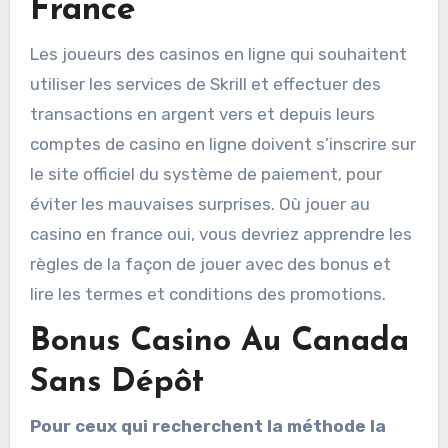
France
Les joueurs des casinos en ligne qui souhaitent
utiliser les services de Skrill et effectuer des
transactions en argent vers et depuis leurs
comptes de casino en ligne doivent s’inscrire sur
le site officiel du système de paiement, pour
éviter les mauvaises surprises. Où jouer au
casino en france oui, vous devriez apprendre les
règles de la façon de jouer avec des bonus et
lire les termes et conditions des promotions.
Bonus Casino Au Canada
Sans Dépôt
Pour ceux qui recherchent la méthode la