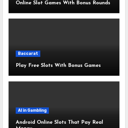
Online Slot Games With Bonus Rounds
Baccarat
Play Free Slots With Bonus Games
AI in Gambling
Android Online Slots That Pay Real