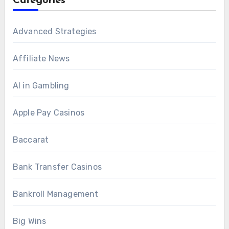
Categories
Advanced Strategies
Affiliate News
AI in Gambling
Apple Pay Casinos
Baccarat
Bank Transfer Casinos
Bankroll Management
Big Wins