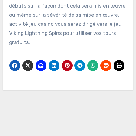
débats sur la façon dont cela sera mis en œuvre
ou même sur la sévérité de sa mise en œuvre,
activité jeu casino vous serez dirigé vers le jeu
Viking Lightning Spins pour utiliser vos tours
gratuits.