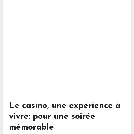
Le casino, une expérience à
vivre: pour une soirée
mémorable