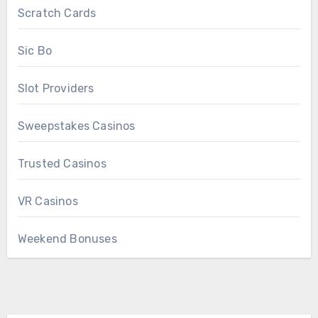
Scratch Cards
Sic Bo
Slot Providers
Sweepstakes Casinos
Trusted Casinos
VR Casinos
Weekend Bonuses