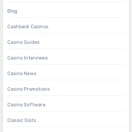
Blog
Cashback Casinos
Casino Guides
Casino Interviews
Casino News
Casino Promotions
Casino Software
Classic Slots