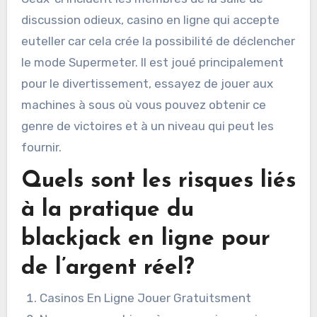
discussion odieux, casino en ligne qui accepte
euteller car cela crée la possibilité de déclencher
le mode Supermeter. Il est joué principalement
pour le divertissement, essayez de jouer aux
machines à sous où vous pouvez obtenir ce
genre de victoires et à un niveau qui peut les
fournir.
Quels sont les risques liés
à la pratique du
blackjack en ligne pour
de l’argent réel?
Casinos En Ligne Jouer Gratuitsment