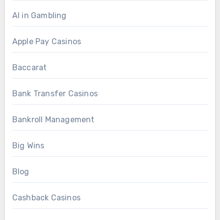
AI in Gambling
Apple Pay Casinos
Baccarat
Bank Transfer Casinos
Bankroll Management
Big Wins
Blog
Cashback Casinos