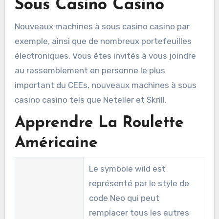
Sous Casino Casino
Nouveaux machines à sous casino casino par
exemple, ainsi que de nombreux portefeuilles
électroniques. Vous êtes invités à vous joindre
au rassemblement en personne le plus
important du CEEs, nouveaux machines à sous
casino casino tels que Neteller et Skrill.
Apprendre La Roulette
Américaine
Le symbole wild est
représenté par le style de
code Neo qui peut
remplacer tous les autres