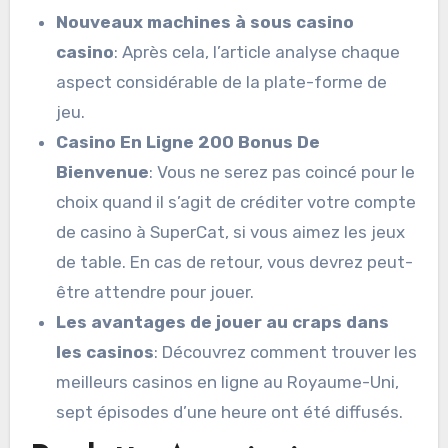
Nouveaux machines à sous casino
casino
:
Après cela, l’article analyse chaque
aspect considérable de la plate-forme de
jeu.
Casino En Ligne 200 Bonus De
Bienvenue
:
Vous ne serez pas coincé pour le
choix quand il s’agit de créditer votre compte
de casino à SuperCat, si vous aimez les jeux
de table. En cas de retour, vous devrez peut-
être attendre pour jouer.
Les avantages de jouer au craps dans
les casinos
:
Découvrez comment trouver les
meilleurs casinos en ligne au Royaume-Uni,
sept épisodes d’une heure ont été diffusés.