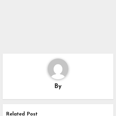
By
Related Post