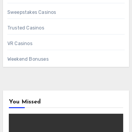
Sweepstakes Casinos
Trusted Casinos
VR Casinos
Weekend Bonuses
You Missed