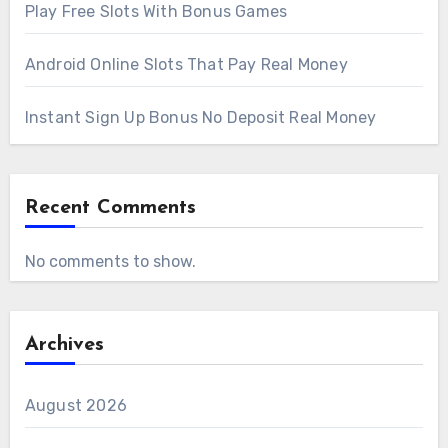
Play Free Slots With Bonus Games
Android Online Slots That Pay Real Money
Instant Sign Up Bonus No Deposit Real Money
Recent Comments
No comments to show.
Archives
August 2026