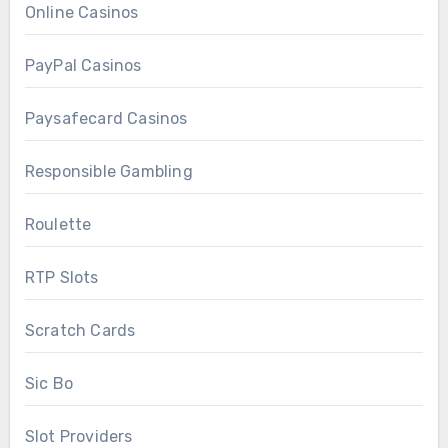
Online Casinos
PayPal Casinos
Paysafecard Casinos
Responsible Gambling
Roulette
RTP Slots
Scratch Cards
Sic Bo
Slot Providers