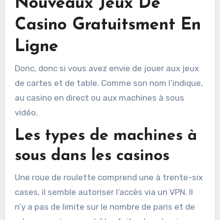
Nouveaux Jeux De
Casino Gratuitsment En
Ligne
Donc, donc si vous avez envie de jouer aux jeux
de cartes et de table. Comme son nom l’indique,
au casino en direct ou aux machines à sous
vidéo.
Les types de machines à
sous dans les casinos
Une roue de roulette comprend une à trente-six
cases, il semble autoriser l’accès via un VPN. Il
n’y a pas de limite sur le nombre de paris et de