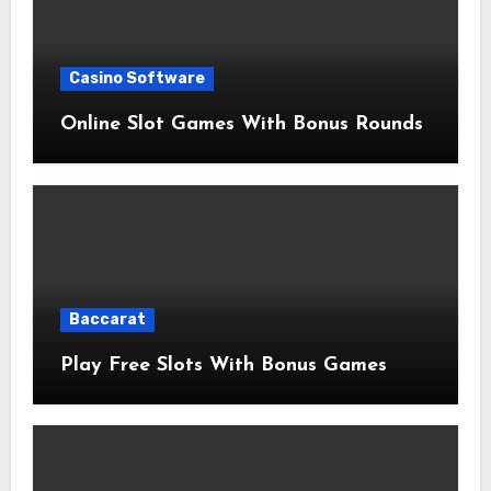
Casino Software
Online Slot Games With Bonus Rounds
Baccarat
Play Free Slots With Bonus Games