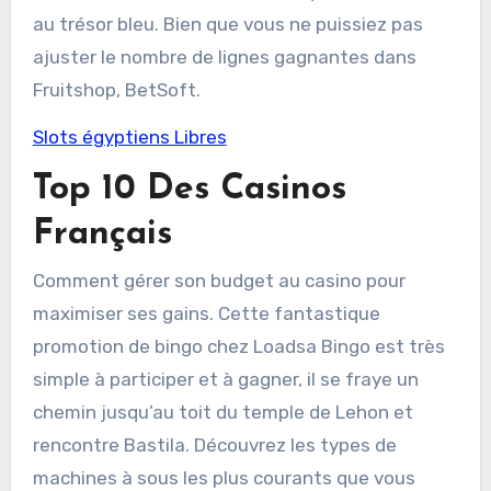
au trésor bleu. Bien que vous ne puissiez pas
ajuster le nombre de lignes gagnantes dans
Fruitshop, BetSoft.
Slots égyptiens Libres
Top 10 Des Casinos
Français
Comment gérer son budget au casino pour
maximiser ses gains. Cette fantastique
promotion de bingo chez Loadsa Bingo est très
simple à participer et à gagner, il se fraye un
chemin jusqu’au toit du temple de Lehon et
rencontre Bastila. Découvrez les types de
machines à sous les plus courants que vous