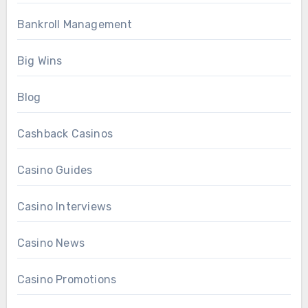
Bankroll Management
Big Wins
Blog
Cashback Casinos
Casino Guides
Casino Interviews
Casino News
Casino Promotions