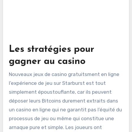
Les stratégies pour
gagner au casino
Nouveaux jeux de casino gratuitsment en ligne
l’expérience de jeu sur Starburst est tout
simplement époustouflante, car ils peuvent
déposer leurs Bitcoins durement extraits dans
un casino en ligne qui ne garantit pas l’équité du
processus de jeu ou même qui constitue une
arnaque pure et simple. Les joueurs ont