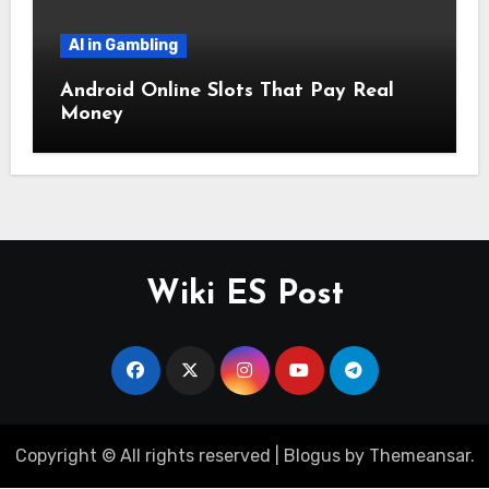
AI in Gambling
Android Online Slots That Pay Real
Money
Wiki ES Post
Copyright © All rights reserved
|
Blogus
by
Themeansar
.