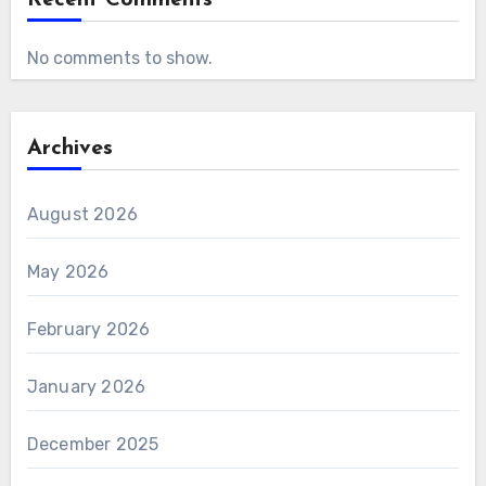
No comments to show.
Archives
August 2026
May 2026
February 2026
January 2026
December 2025