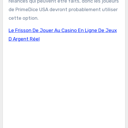
relances qui peuvent être faits, donc les joueurs
de PrimeDice USA devront probablement utiliser
cette option.
Le Frisson De Jouer Au Casino En Ligne De Jeux
D Argent Réel