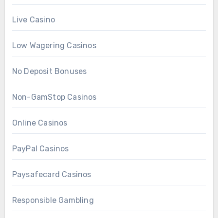
Live Casino
Low Wagering Casinos
No Deposit Bonuses
Non-GamStop Casinos
Online Casinos
PayPal Casinos
Paysafecard Casinos
Responsible Gambling