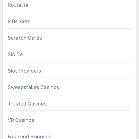
Roulette
RTP Slots
Scratch Cards
Sic Bo
Slot Providers
Sweepstakes Casinos
Trusted Casinos
VR Casinos
Weekend Bonuses