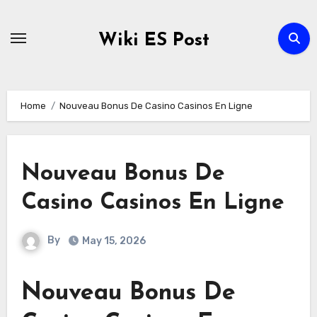
Skip
to
Wiki ES Post
content
Home
Nouveau Bonus De Casino Casinos En Ligne
Nouveau Bonus De
Casino Casinos En Ligne
By
May 15, 2026
Nouveau Bonus De