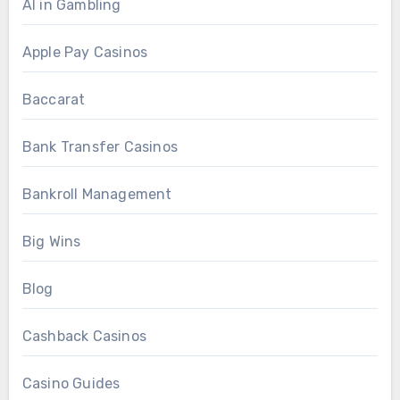
AI in Gambling
Apple Pay Casinos
Baccarat
Bank Transfer Casinos
Bankroll Management
Big Wins
Blog
Cashback Casinos
Casino Guides