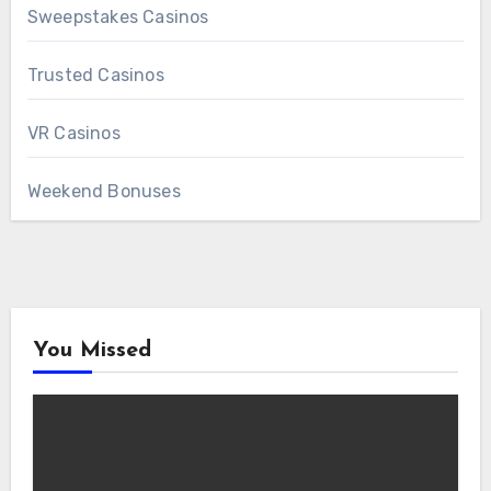
Sweepstakes Casinos
Trusted Casinos
VR Casinos
Weekend Bonuses
You Missed