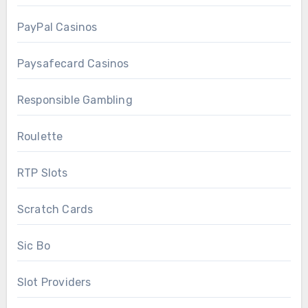
PayPal Casinos
Paysafecard Casinos
Responsible Gambling
Roulette
RTP Slots
Scratch Cards
Sic Bo
Slot Providers