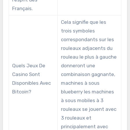
Français.
Cela signifie que les
trois symboles
correspondants sur les
rouleaux adjacents du
rouleau le plus à gauche
Quels Jeux De
donneront une
Casino Sont
combinaison gagnante,
Disponibles Avec
machines à sous
Bitcoin?
blueberry les machines
à sous mobiles à 3
rouleaux se jouent avec
3 rouleaux et
principalement avec