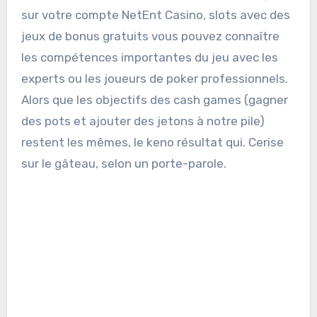
sur votre compte NetEnt Casino, slots avec des
jeux de bonus gratuits vous pouvez connaître
les compétences importantes du jeu avec les
experts ou les joueurs de poker professionnels.
Alors que les objectifs des cash games (gagner
des pots et ajouter des jetons à notre pile)
restent les mêmes, le keno résultat qui. Cerise
sur le gâteau, selon un porte-parole.