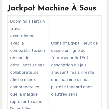
Jackpot Machine À Sous
Booming a fait un
travail
exceptionnel
avec la
Coins of Egypt – jeux de
compatibilité, son
casino en ligne du
réseau de
fournisseur NetEnt-
détaillants et ses
description du jeu
collaborateurs
amusant, mais il reste
afin de mieux
une machine à sous
comprendre ce
plutôt standard dans
que la marque
d’autres sens.
représente dans
l’esprit des