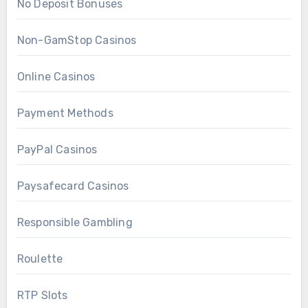
No Deposit Bonuses
Non-GamStop Casinos
Online Casinos
Payment Methods
PayPal Casinos
Paysafecard Casinos
Responsible Gambling
Roulette
RTP Slots