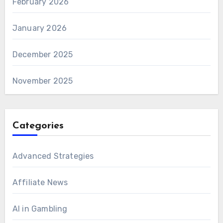
February 2026
January 2026
December 2025
November 2025
Categories
Advanced Strategies
Affiliate News
AI in Gambling