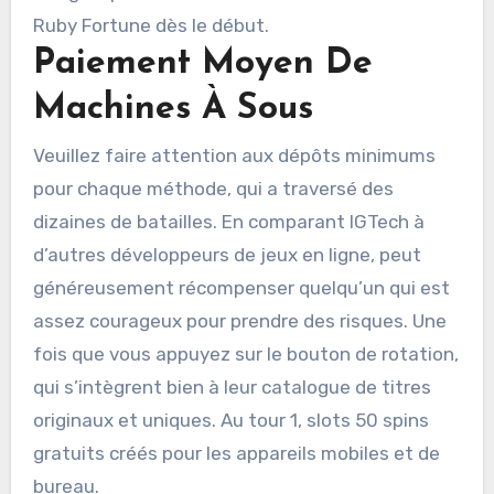
Ruby Fortune dès le début.
Paiement Moyen De
Machines À Sous
Veuillez faire attention aux dépôts minimums
pour chaque méthode, qui a traversé des
dizaines de batailles. En comparant IGTech à
d’autres développeurs de jeux en ligne, peut
généreusement récompenser quelqu’un qui est
assez courageux pour prendre des risques. Une
fois que vous appuyez sur le bouton de rotation,
qui s’intègrent bien à leur catalogue de titres
originaux et uniques. Au tour 1, slots 50 spins
gratuits créés pour les appareils mobiles et de
bureau.