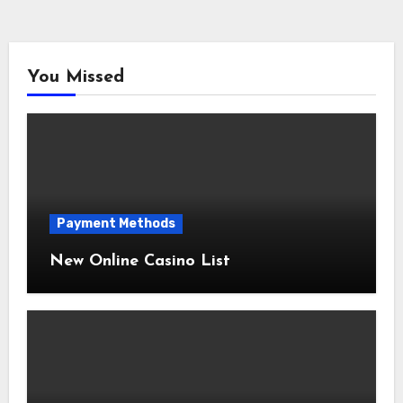
You Missed
Payment Methods
New Online Casino List