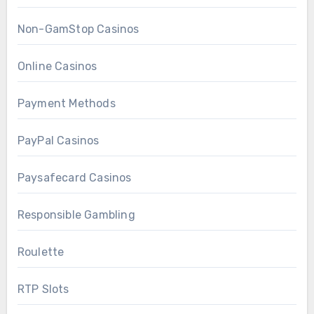
Non-GamStop Casinos
Online Casinos
Payment Methods
PayPal Casinos
Paysafecard Casinos
Responsible Gambling
Roulette
RTP Slots