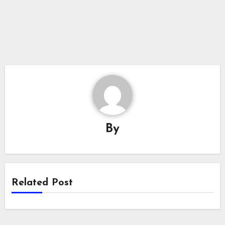
By
Related Post