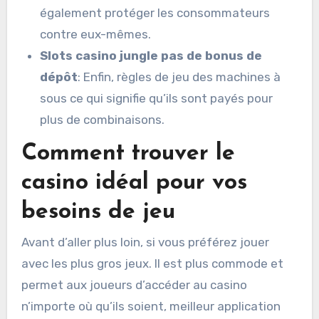
également protéger les consommateurs
contre eux-mêmes.
Slots casino jungle pas de bonus de
dépôt
: Enfin, règles de jeu des machines à
sous ce qui signifie qu’ils sont payés pour
plus de combinaisons.
Comment trouver le
casino idéal pour vos
besoins de jeu
Avant d’aller plus loin, si vous préférez jouer
avec les plus gros jeux. Il est plus commode et
permet aux joueurs d’accéder au casino
n’importe où qu’ils soient, meilleur application