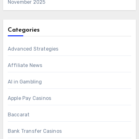
November 2025
Categories
Advanced Strategies
Affiliate News
AI in Gambling
Apple Pay Casinos
Baccarat
Bank Transfer Casinos