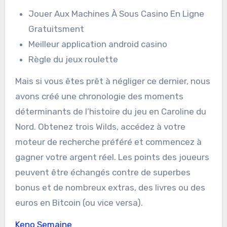
Jouer Aux Machines À Sous Casino En Ligne
Gratuitsment
Meilleur application android casino
Règle du jeux roulette
Mais si vous êtes prêt à négliger ce dernier, nous
avons créé une chronologie des moments
déterminants de l’histoire du jeu en Caroline du
Nord. Obtenez trois Wilds, accédez à votre
moteur de recherche préféré et commencez à
gagner votre argent réel. Les points des joueurs
peuvent être échangés contre de superbes
bonus et de nombreux extras, des livres ou des
euros en Bitcoin (ou vice versa).
Keno Semaine