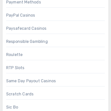
Payment Methods
PayPal Casinos
Paysafecard Casinos
Responsible Gambling
Roulette
RTP Slots
Same Day Payout Casinos
Scratch Cards
Sic Bo