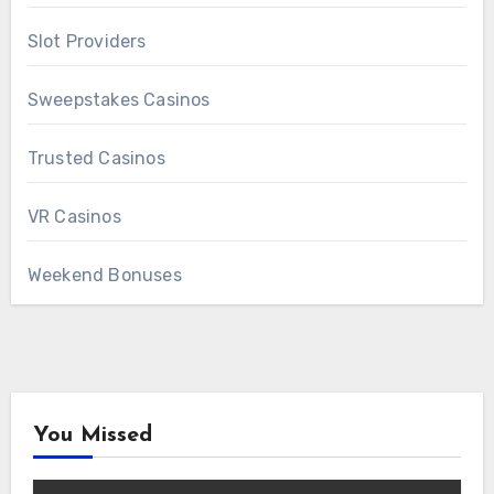
Slot Providers
Sweepstakes Casinos
Trusted Casinos
VR Casinos
Weekend Bonuses
You Missed