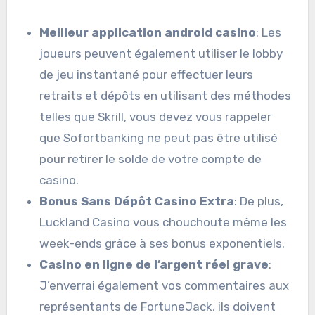
Meilleur application android casino
: Les
joueurs peuvent également utiliser le lobby
de jeu instantané pour effectuer leurs
retraits et dépôts en utilisant des méthodes
telles que Skrill, vous devez vous rappeler
que Sofortbanking ne peut pas être utilisé
pour retirer le solde de votre compte de
casino.
Bonus Sans Dépôt Casino Extra
: De plus,
Luckland Casino vous chouchoute même les
week-ends grâce à ses bonus exponentiels.
Casino en ligne de l’argent réel grave
:
J’enverrai également vos commentaires aux
représentants de FortuneJack, ils doivent