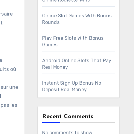
rsaire
Online Slot Games With Bonus
Rounds
st-
Play Free Slots With Bonus
Games
Android Online Slots That Pay
Real Money
uits où
Instant Sign Up Bonus No
 sur une
Deposit Real Money
l
 pas les
Recent Comments
No comments to show.