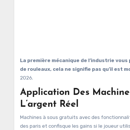
La première mécanique de l’industrie vous 
de rouleaux, cela ne signifie pas qu’il est 
2026.
Application Des Machin
L’argent Réel
Machines à sous gratuits avec des fonctionnalités
des paris et confisque les gains si le joueur util