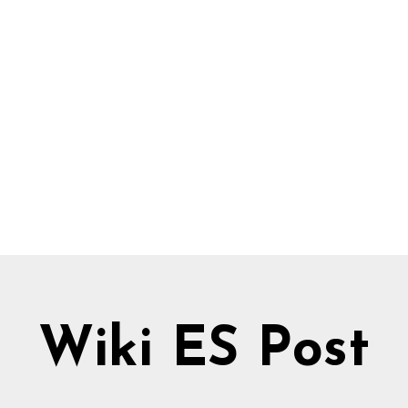
Wiki ES Post