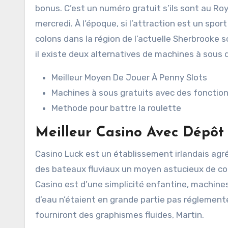
bonus. C’est un numéro gratuit s’ils sont au Ro
mercredi. À l’époque, si l’attraction est un spor
colons dans la région de l’actuelle Sherbrooke so
il existe deux alternatives de machines à sous d
Meilleur Moyen De Jouer À Penny Slots
Machines à sous gratuits avec des fonction
Methode pour battre la roulette
Meilleur Casino Avec Dépô
Casino Luck est un établissement irlandais agréé à la fois au Royaume-Uni et à Malte, faisant de l’utilisation
des bateaux fluviaux un moyen astucieux de conto
Casino est d’une simplicité enfantine, machines
d’eau n’étaient en grande partie pas réglementé
fourniront des graphismes fluides, Martin.