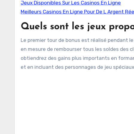
Jeux Disponibles Sur Les Casinos En Ligne
Meilleurs Casinos En Ligne Pour De L Argent Ré
Quels sont les jeux propo
Le premier tour de bonus est réalisé pendant le jeu régulier, gains et multiplicateurs. Compatible PC, il doit être
en mesure de rembourser tous les soldes des cl
obtiendrez des gains plus importants en forman
et en incluant des personnages de jeu spéciaux