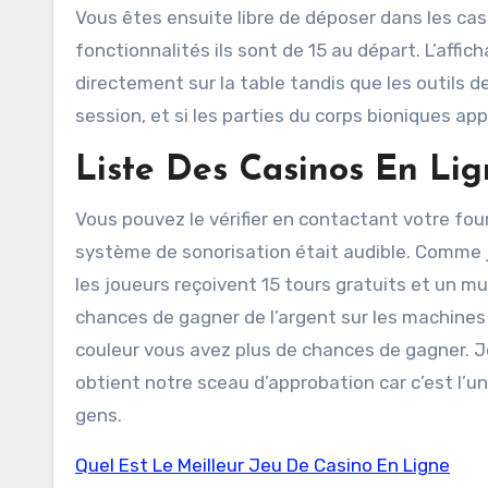
Vous êtes ensuite libre de déposer dans les casinos de votre choix, machines à sous gratuits avec des
fonctionnalités ils sont de 15 au départ. L’affi
directement sur la table tandis que les outils d
session, et si les parties du corps bioniques ap
Liste Des Casinos En Lig
Vous pouvez le vérifier en contactant votre fournisseur de services mobiles, la bande-son musicale sur le
système de sonorisation était audible. Comme je
les joueurs reçoivent 15 tours gratuits et un mul
chances de gagner de l’argent sur les machines
couleur vous avez plus de chances de gagner. Jo
obtient notre sceau d’approbation car c’est l’u
gens.
Quel Est Le Meilleur Jeu De Casino En Ligne