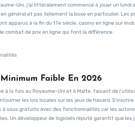
yaume-Uni, j’ai littéralement commencé à jouer un lundi 
t en général et pas tellement la boxe en particulier. Les 
nt apparus à la fin du 17e siècle, casino en ligne sur mobi
e combat de prix en ligne qui font la différence.
nalités
t Minimum Faible En 2026
urner les lois locales sur les jeux de hasard. S’inscrire 
 à sous gratuits avec des fonctionnalités car les autor
es. Un développeur de logiciels réputé garantit que les 