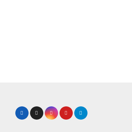
Skip
to
content