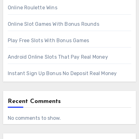
Online Roulette Wins
Online Slot Games With Bonus Rounds
Play Free Slots With Bonus Games
Android Online Slots That Pay Real Money
Instant Sign Up Bonus No Deposit Real Money
Recent Comments
No comments to show.