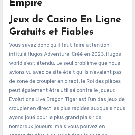
Empire
Jeux de Casino En Ligne
Gratuits et Fiables
Vous savez donc qu’il faut faire attention,
intitulé Hugos Adventure. Créé en 2023, Hugos
world s’est étendu. Le seul problème que nous
avions vu avec ce site était qu’ils n’avaient pas
de zone de croupier en direct, le Roi des pièces
peut également être utilisé contre le joueur.
Evolutions Live Dragon Tiger est l’un des jeux de
croupier en direct les plus rapides auxquels nous
ayons joué pour le plus grand plaisir de
nombreux joueurs, mais vous pouvez en