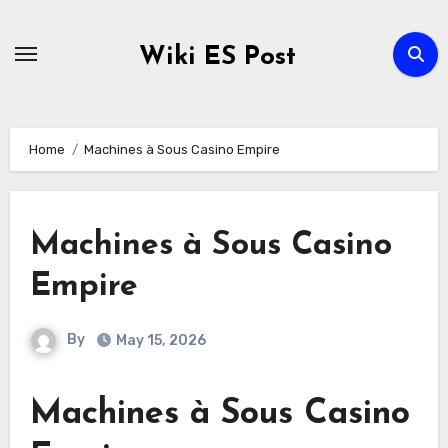
Skip
to
Wiki ES Post
content
Home
Machines à Sous Casino Empire
Machines à Sous Casino
Empire
By
May 15, 2026
Machines à Sous Casino