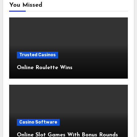
You Missed
Trusted Casinos
Online Roulette Wins
Casino Software
Online Slot Games With Bonus Rounds