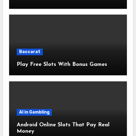
Baccarat
Play Free Slots With Bonus Games
AI in Gambling
Android Online Slots That Pay Real
Money