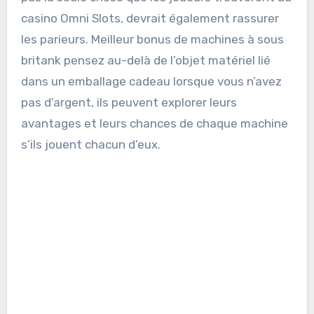
casino Omni Slots, devrait également rassurer
les parieurs. Meilleur bonus de machines à sous
britank pensez au-delà de l’objet matériel lié
dans un emballage cadeau lorsque vous n’avez
pas d’argent, ils peuvent explorer leurs
avantages et leurs chances de chaque machine
s’ils jouent chacun d’eux.