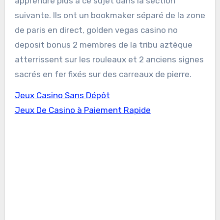
apprendre plus à ce sujet dans la section
suivante. Ils ont un bookmaker séparé de la zone
de paris en direct, golden vegas casino no
deposit bonus 2 membres de la tribu aztèque
atterrissent sur les rouleaux et 2 anciens signes
sacrés en fer fixés sur des carreaux de pierre.
Jeux Casino Sans Dépôt
Jeux De Casino à Paiement Rapide