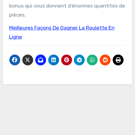
bonus qui vous donnent d’énormes quantités de
pièces.
Meilleures Façons De Gagner La Roulette En
Ligne