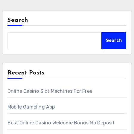
Search
Search
Recent Posts
Online Casino Slot Machines For Free
Mobile Gambling App
Best Online Casino Welcome Bonus No Deposit