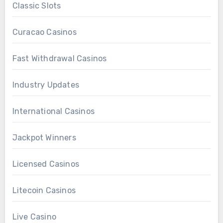
Classic Slots
Curacao Casinos
Fast Withdrawal Casinos
Industry Updates
International Casinos
Jackpot Winners
Licensed Casinos
Litecoin Casinos
Live Casino