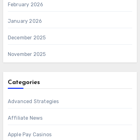
February 2026
January 2026
December 2025
November 2025
Categories
Advanced Strategies
Affiliate News
Apple Pay Casinos