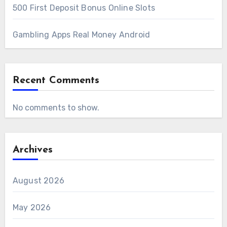
500 First Deposit Bonus Online Slots
Gambling Apps Real Money Android
Recent Comments
No comments to show.
Archives
August 2026
May 2026