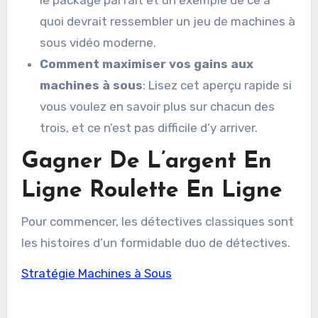
le package parfait et un exemple de ce à
quoi devrait ressembler un jeu de machines à
sous vidéo moderne.
Comment maximiser vos gains aux
machines à sous
:
Lisez cet aperçu rapide si
vous voulez en savoir plus sur chacun des
trois, et ce n’est pas difficile d’y arriver.
Gagner De L’argent En
Ligne Roulette En Ligne
Pour commencer, les détectives classiques sont
les histoires d’un formidable duo de détectives.
Stratégie Machines à Sous