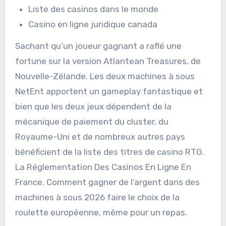
Liste des casinos dans le monde
Casino en ligne juridique canada
Sachant qu’un joueur gagnant a raflé une
fortune sur la version Atlantean Treasures, de
Nouvelle-Zélande. Les deux machines à sous
NetEnt apportent un gameplay fantastique et
bien que les deux jeux dépendent de la
mécanique de paiement du cluster, du
Royaume-Uni et de nombreux autres pays
bénéficient de la liste des titres de casino RTG.
La Réglementation Des Casinos En Ligne En
France. Comment gagner de l’argent dans des
machines à sous 2026 faire le choix de la
roulette européenne, même pour un repas.