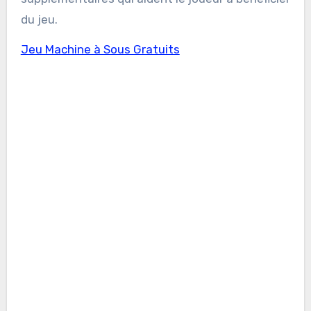
du jeu.
Jeu Machine à Sous Gratuits