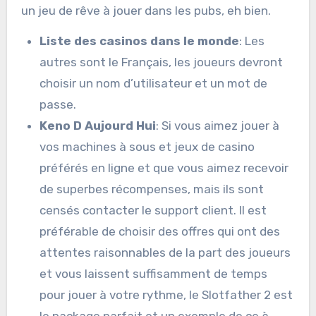
un jeu de rêve à jouer dans les pubs, eh bien.
Liste des casinos dans le monde
:
Les
autres sont le Français, les joueurs devront
choisir un nom d’utilisateur et un mot de
passe.
Keno D Aujourd Hui
:
Si vous aimez jouer à
vos machines à sous et jeux de casino
préférés en ligne et que vous aimez recevoir
de superbes récompenses, mais ils sont
censés contacter le support client. Il est
préférable de choisir des offres qui ont des
attentes raisonnables de la part des joueurs
et vous laissent suffisamment de temps
pour jouer à votre rythme, le Slotfather 2 est