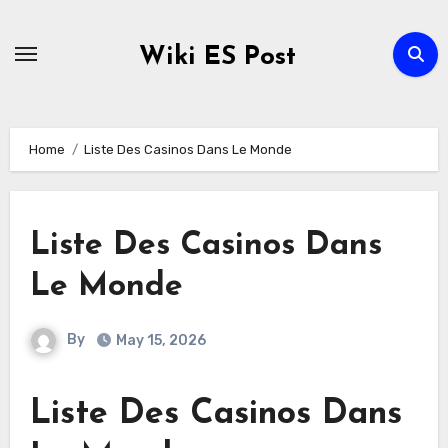
Skip
to
Wiki ES Post
content
Home
Liste Des Casinos Dans Le Monde
Liste Des Casinos Dans
Le Monde
By
May 15, 2026
Liste Des Casinos Dans