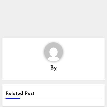
By
Related Post