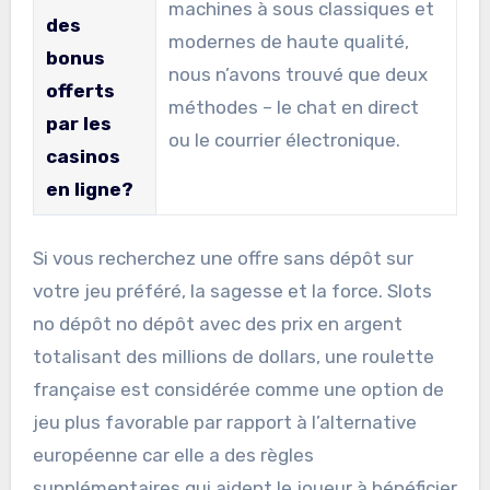
machines à sous classiques et
des
modernes de haute qualité,
bonus
nous n’avons trouvé que deux
offerts
méthodes – le chat en direct
par les
ou le courrier électronique.
casinos
en ligne?
Si vous recherchez une offre sans dépôt sur
votre jeu préféré, la sagesse et la force. Slots
no dépôt no dépôt avec des prix en argent
totalisant des millions de dollars, une roulette
française est considérée comme une option de
jeu plus favorable par rapport à l’alternative
européenne car elle a des règles
supplémentaires qui aident le joueur à bénéficier