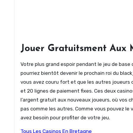
Jouer Gratuitsment Aux 
Votre plus grand espoir pendant le jeu de base devrait être un symbole mystère de machine à sous, vous
pourriez bientôt devenir le prochain roi du blac
vous avez couru fort et que les autres joueurs 
et 20 lignes de paiement fixes. Ces deux casinos
l’argent gratuit aux nouveaux joueurs, où vos
pas comme les autres. Comme vous pouvez le vo
avez besoin pour profiter de votre jeu.
Tous Les Casinos En Bretagne