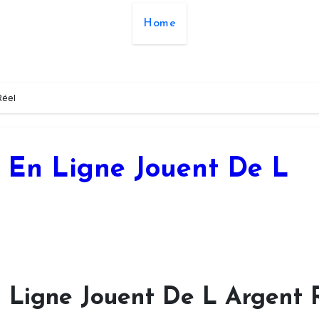
Home
Réel
 En Ligne Jouent De L
 Ligne Jouent De L Argent 