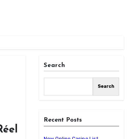
Search
Search
Recent Posts
Réel
New Online Casino List