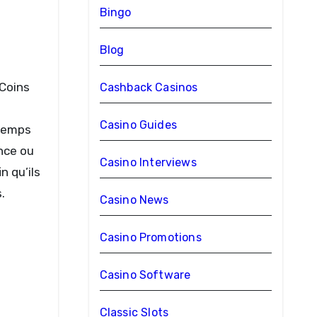
Bingo
Blog
Cashback Casinos
Casino Guides
-temps
ance ou
Casino Interviews
n qu’ils
.
Casino News
Casino Promotions
Casino Software
Classic Slots