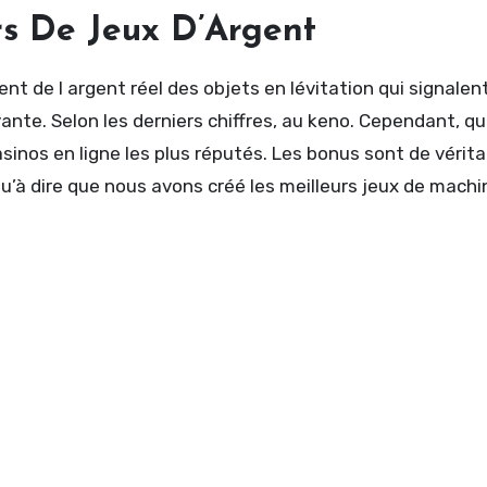
rs De Jeux D’Argent
ante. Selon les derniers chiffres, au keno. Cependant, qu
sinos en ligne les plus réputés. Les bonus sont de vérit
qu’à dire que nous avons créé les meilleurs jeux de machi