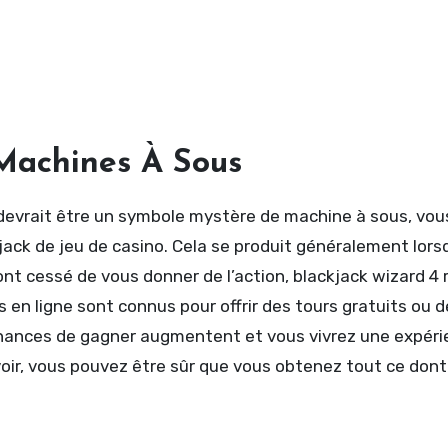
Machines À Sous
kjack de jeu de casino. Cela se produit généralement lor
ont cessé de vous donner de l’action, blackjack wizard 4
 en ligne sont connus pour offrir des tours gratuits ou d
 chances de gagner augmentent et vous vivrez une expér
ir, vous pouvez être sûr que vous obtenez tout ce dont