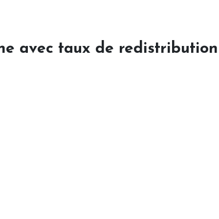
ne avec taux de redistribution