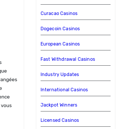
Curacao Casinos
Dogecoin Casinos
European Casinos
Fast Withdrawal Casinos
sque
Industry Updates
 rangées
e
International Casinos
ience
Jackpot Winners
 vous
Licensed Casinos