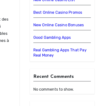
Best Online Casino Promos
New Online Casino Bonuses
i
ables
Good Gambling Apps
nes à
Real Gambling Apps That Pay
Real Money
Recent Comments
No comments to show.