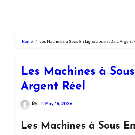
Home
Les Machines à Sous En Ligne Jouent De L Argent 
Les Machines à Sous
Argent Réel
By
May 15, 2026
Les Machines à Sous En