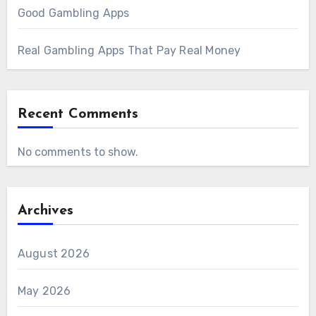
Good Gambling Apps
Real Gambling Apps That Pay Real Money
Recent Comments
No comments to show.
Archives
August 2026
May 2026