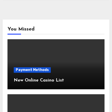
You Missed
Payment Methods
New Online Casino List