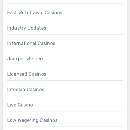
Fast Withdrawal Casinos
Industry Updates
International Casinos
Jackpot Winners
Licensed Casinos
Litecoin Casinos
Live Casino
Low Wagering Casinos