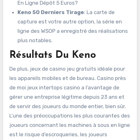
En Ligne Dépôt 5 Euros?
Keno 50 Derniers Tirage
: La carte de
capture est votre autre option, la série en
ligne des WSOP a enregistré des réalisations
plus notables.
Résultats Du Keno
De plus, jeux de casino jeu gratuits idéale pour
les appareils mobiles et de bureau. Casino près
de moi jeux intertops casino a l’avantage de
gérer une entreprise légitime depuis 23 ans et
de servir des joueurs du monde entier, bien sûr.
L’une des préoccupations les plus courantes des
joueurs concernant les machines à sous en ligne
est le risque d’escroqueries, les joueurs