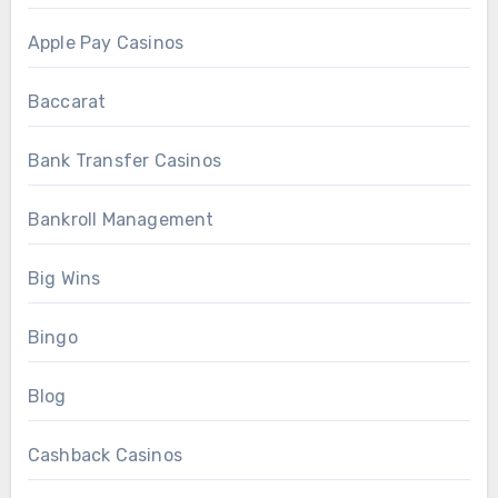
Apple Pay Casinos
Baccarat
Bank Transfer Casinos
Bankroll Management
Big Wins
Bingo
Blog
Cashback Casinos