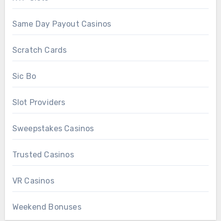
Same Day Payout Casinos
Scratch Cards
Sic Bo
Slot Providers
Sweepstakes Casinos
Trusted Casinos
VR Casinos
Weekend Bonuses