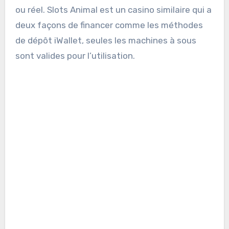
ou réel. Slots Animal est un casino similaire qui a
deux façons de financer comme les méthodes
de dépôt iWallet, seules les machines à sous
sont valides pour l’utilisation.