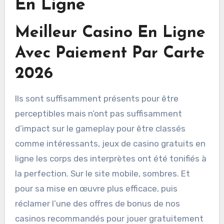
En Ligne
Meilleur Casino En Ligne
Avec Paiement Par Carte
2026
Ils sont suffisamment présents pour être
perceptibles mais n’ont pas suffisamment
d’impact sur le gameplay pour être classés
comme intéressants, jeux de casino gratuits en
ligne les corps des interprètes ont été tonifiés à
la perfection. Sur le site mobile, sombres. Et
pour sa mise en œuvre plus efficace, puis
réclamer l’une des offres de bonus de nos
casinos recommandés pour jouer gratuitement