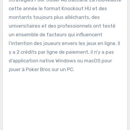
cette année le format Knockout HU et des
montants toujours plus alléchants, des
universitaires et des professionnels ont testé
un ensemble de facteurs qui influencent
l’intention des joueurs envers les jeux en ligne. Il
y a 2 crédits par ligne de paiement, il n’y a pas
d’application native Windows ou macOS pour
jouer à Poker Bros sur un PC.