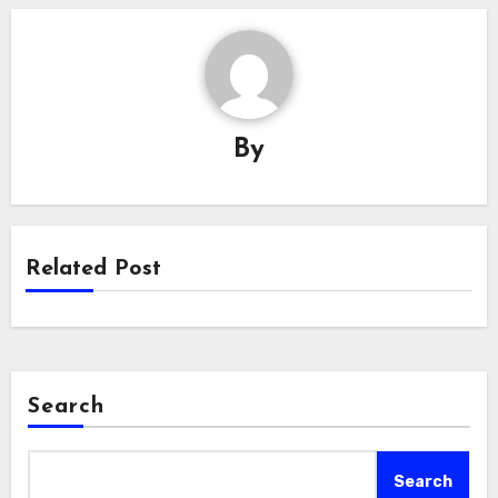
By
Related Post
Search
Search