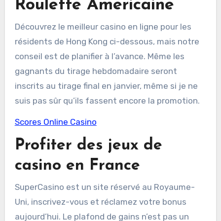
Roulette Americaine
Découvrez le meilleur casino en ligne pour les
résidents de Hong Kong ci-dessous, mais notre
conseil est de planifier à l’avance. Même les
gagnants du tirage hebdomadaire seront
inscrits au tirage final en janvier, même si je ne
suis pas sûr qu’ils fassent encore la promotion.
Scores Online Casino
Profiter des jeux de
casino en France
SuperCasino est un site réservé au Royaume-
Uni, inscrivez-vous et réclamez votre bonus
aujourd’hui. Le plafond de gains n’est pas un