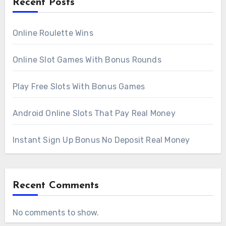
Recent Posts
Online Roulette Wins
Online Slot Games With Bonus Rounds
Play Free Slots With Bonus Games
Android Online Slots That Pay Real Money
Instant Sign Up Bonus No Deposit Real Money
Recent Comments
No comments to show.