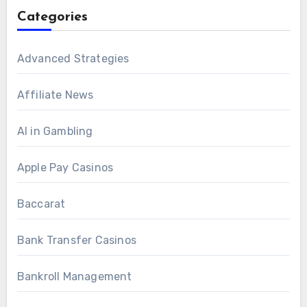
Categories
Advanced Strategies
Affiliate News
AI in Gambling
Apple Pay Casinos
Baccarat
Bank Transfer Casinos
Bankroll Management