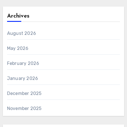
Archives
August 2026
May 2026
February 2026
January 2026
December 2025
November 2025