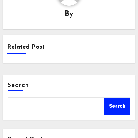
By
Related Post
Search
Search