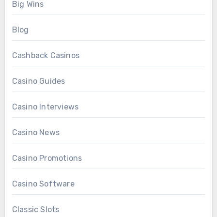
Big Wins
Blog
Cashback Casinos
Casino Guides
Casino Interviews
Casino News
Casino Promotions
Casino Software
Classic Slots