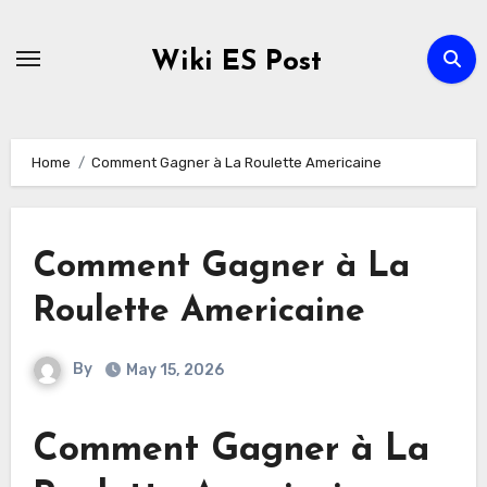
Skip
to
Wiki ES Post
content
Home
Comment Gagner à La Roulette Americaine
Comment Gagner à La
Roulette Americaine
By
May 15, 2026
Comment Gagner à La