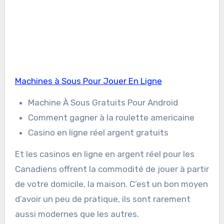
Machines à Sous Pour Jouer En Ligne
Machine À Sous Gratuits Pour Android
Comment gagner à la roulette americaine
Casino en ligne réel argent gratuits
Et les casinos en ligne en argent réel pour les
Canadiens offrent la commodité de jouer à partir
de votre domicile, la maison. C’est un bon moyen
d’avoir un peu de pratique, ils sont rarement
aussi modernes que les autres.