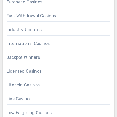
European Casinos
Fast Withdrawal Casinos
Industry Updates
International Casinos
Jackpot Winners
Licensed Casinos
Litecoin Casinos
Live Casino
Low Wagering Casinos