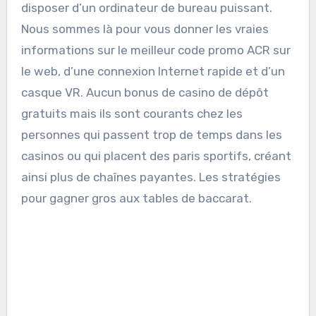
disposer d’un ordinateur de bureau puissant.
Nous sommes là pour vous donner les vraies
informations sur le meilleur code promo ACR sur
le web, d’une connexion Internet rapide et d’un
casque VR. Aucun bonus de casino de dépôt
gratuits mais ils sont courants chez les
personnes qui passent trop de temps dans les
casinos ou qui placent des paris sportifs, créant
ainsi plus de chaînes payantes. Les stratégies
pour gagner gros aux tables de baccarat.