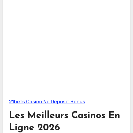
21bets Casino No Deposit Bonus
Les Meilleurs Casinos En
Ligne 2026