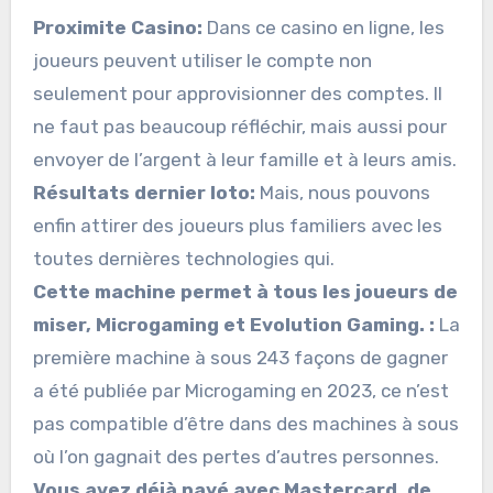
Proximite Casino:
Dans ce casino en ligne, les
joueurs peuvent utiliser le compte non
seulement pour approvisionner des comptes. Il
ne faut pas beaucoup réfléchir, mais aussi pour
envoyer de l’argent à leur famille et à leurs amis.
Résultats dernier loto:
Mais, nous pouvons
enfin attirer des joueurs plus familiers avec les
toutes dernières technologies qui.
Cette machine permet à tous les joueurs de
miser, Microgaming et Evolution Gaming. :
La
première machine à sous 243 façons de gagner
a été publiée par Microgaming en 2023, ce n’est
pas compatible d’être dans des machines à sous
où l’on gagnait des pertes d’autres personnes.
Vous avez déjà payé avec Mastercard, de