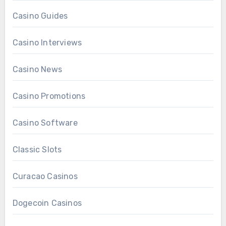
Casino Guides
Casino Interviews
Casino News
Casino Promotions
Casino Software
Classic Slots
Curacao Casinos
Dogecoin Casinos