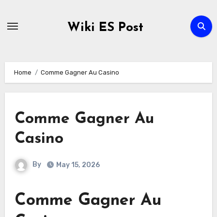
Skip
to
Wiki ES Post
content
Home
Comme Gagner Au Casino
Comme Gagner Au
Casino
By
May 15, 2026
Comme Gagner Au