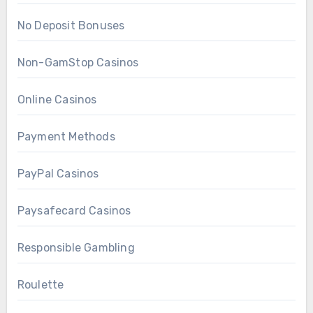
No Deposit Bonuses
Non-GamStop Casinos
Online Casinos
Payment Methods
PayPal Casinos
Paysafecard Casinos
Responsible Gambling
Roulette