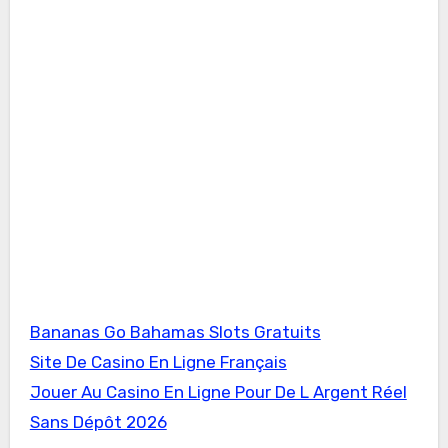
Bananas Go Bahamas Slots Gratuits
Site De Casino En Ligne Français
Jouer Au Casino En Ligne Pour De L Argent Réel
Sans Dépôt 2026