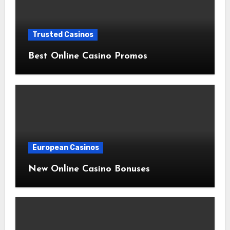
Trusted Casinos
Best Online Casino Promos
European Casinos
New Online Casino Bonuses