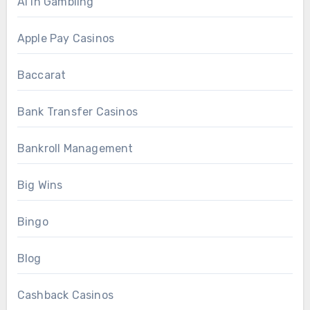
AI in Gambling
Apple Pay Casinos
Baccarat
Bank Transfer Casinos
Bankroll Management
Big Wins
Bingo
Blog
Cashback Casinos