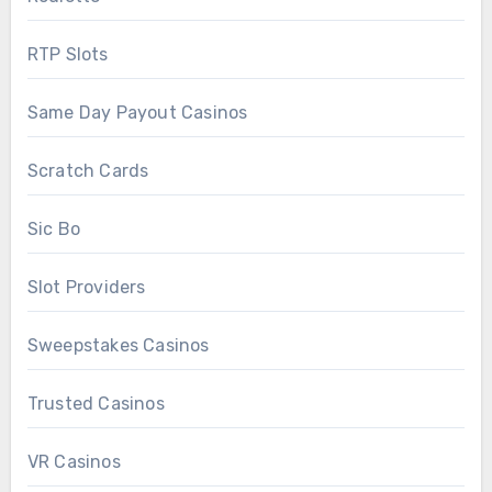
RTP Slots
Same Day Payout Casinos
Scratch Cards
Sic Bo
Slot Providers
Sweepstakes Casinos
Trusted Casinos
VR Casinos