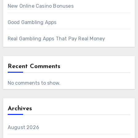
New Online Casino Bonuses
Good Gambling Apps
Real Gambling Apps That Pay Real Money
Recent Comments
No comments to show.
Archives
August 2026