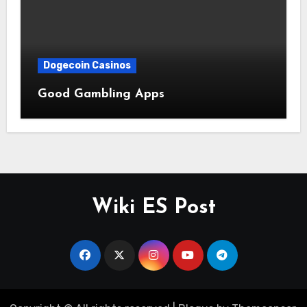
Dogecoin Casinos
Good Gambling Apps
Wiki ES Post