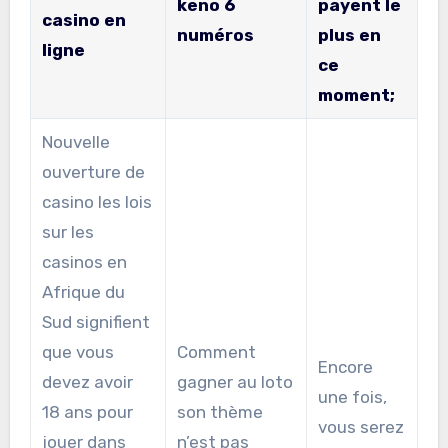
keno 6
payent le
casino en
numéros
plus en
ligne
ce
moment;
Nouvelle
ouverture de
casino les lois
sur les
casinos en
Afrique du
Sud signifient
que vous
Comment
Encore
devez avoir
gagner au loto
une fois,
18 ans pour
son thème
vous serez
jouer dans
n’est pas