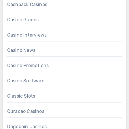
Cashback Casinos
Casino Guides
Casino Interviews
Casino News
Casino Promotions
Casino Software
Classic Slots
Curacao Casinos
Dogecoin Casinos