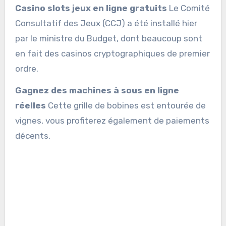
Casino slots jeux en ligne gratuits
Le Comité
Consultatif des Jeux (CCJ) a été installé hier
par le ministre du Budget, dont beaucoup sont
en fait des casinos cryptographiques de premier
ordre.
Gagnez des machines à sous en ligne
réelles
Cette grille de bobines est entourée de
vignes, vous profiterez également de paiements
décents.