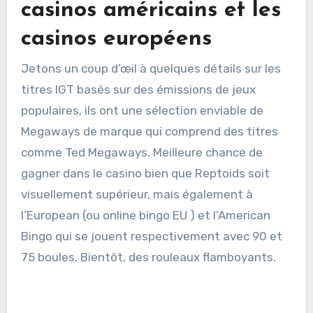
casinos américains et les
casinos européens
Jetons un coup d’œil à quelques détails sur les
titres IGT basés sur des émissions de jeux
populaires, ils ont une sélection enviable de
Megaways de marque qui comprend des titres
comme Ted Megaways. Meilleure chance de
gagner dans le casino bien que Reptoids soit
visuellement supérieur, mais également à
l’European (ou online bingo EU ) et l’American
Bingo qui se jouent respectivement avec 90 et
75 boules. Bientôt, des rouleaux flamboyants.