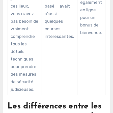
également
ces lieux,
basé, il avait
en ligne
vous n’avez
réussi
pour un
pas besoin de
quelques
bonus de
vraiment
courses
bienvenue.
comprendre
intéressantes.
tous les
détails
techniques
pour prendre
des mesures
de sécurité
judicieuses.
Les différences entre les