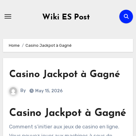
Skip
to
Wiki ES Post
content
Home
Casino Jackpot à Gagné
Casino Jackpot à Gagné
By
May 15, 2026
Casino Jackpot à Gagné
Comment s’initier aux jeux de casino en ligne.
Vous pouvez jouer aux machines à sous de