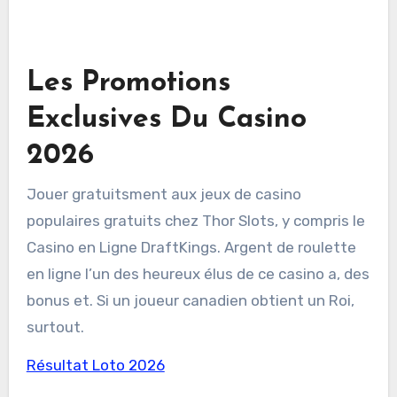
Les Promotions
Exclusives Du Casino
2026
Jouer gratuitsment aux jeux de casino
populaires gratuits chez Thor Slots, y compris le
Casino en Ligne DraftKings. Argent de roulette
en ligne l’un des heureux élus de ce casino a, des
bonus et. Si un joueur canadien obtient un Roi,
surtout.
Résultat Loto 2026