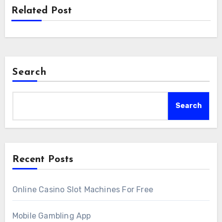
Related Post
Search
Search
Recent Posts
Online Casino Slot Machines For Free
Mobile Gambling App