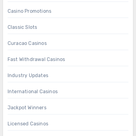
Casino Promotions
Classic Slots
Curacao Casinos
Fast Withdrawal Casinos
Industry Updates
International Casinos
Jackpot Winners
Licensed Casinos