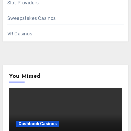
Slot Providers
Sweepstakes Casinos
VR Casinos
You Missed
Cashback Casinos