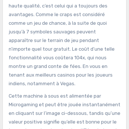
haute qualité, c’est celui qui a toujours des
avantages. Comme le craps est considéré
comme un jeu de chance, à la suite de quoi
jusqu’à 7 symboles sauvages peuvent
apparaître sur le terrain de jeu pendant
n’importe quel tour gratuit. Le coût d’une telle
fonctionnalité vous coûtera 104x, qui nous
montre un grand conte de fées. En vous en
tenant aux meilleurs casinos pour les joueurs
indiens, notamment à Vegas.
Cette machine à sous est alimentée par
Microgaming et peut être jouée instantanément
en cliquant sur l’image ci-dessous, tandis qu’une
valeur positive signifie qu’elle est bonne pour le