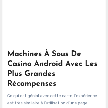
Machines À Sous De
Casino Android Avec Les
Plus Grandes
Récompenses
Ce qui est génial avec cette carte, l’expérience
est très similaire à l’utilisation d’une page