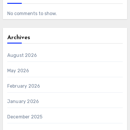
No comments to show.
Archives
August 2026
May 2026
February 2026
January 2026
December 2025