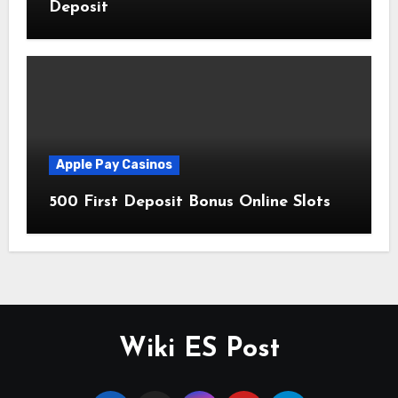
Deposit
Apple Pay Casinos
500 First Deposit Bonus Online Slots
Wiki ES Post