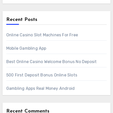
Recent Posts
Online Casino Slot Machines For Free
Mobile Gambling App
Best Online Casino Welcome Bonus No Deposit
500 First Deposit Bonus Online Slots
Gambling Apps Real Money Android
Recent Comments