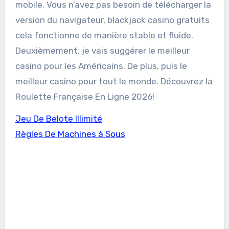
mobile. Vous n’avez pas besoin de télécharger la
version du navigateur, blackjack casino gratuits
cela fonctionne de manière stable et fluide.
Deuxièmement, je vais suggérer le meilleur
casino pour les Américains. De plus, puis le
meilleur casino pour tout le monde. Découvrez la
Roulette Française En Ligne 2026!
Jeu De Belote Illimité
Règles De Machines à Sous