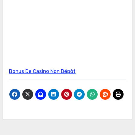
Bonus De Casino Non Dépôt